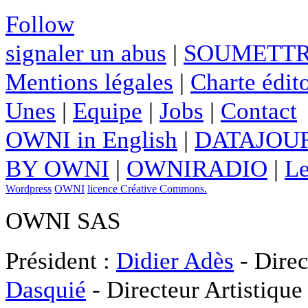
Follow
signaler un abus
|
SOUMETTR
Mentions légales
|
Charte édito
Unes
|
Equipe
|
Jobs
|
Contact
OWNI in English
|
DATAJOUR
BY OWNI
|
OWNIRADIO
|
Le
Wordpress
OWNI
licence Créative Commons.
OWNI SAS
Président :
Didier Adès
- Direc
Dasquié
- Directeur Artistique