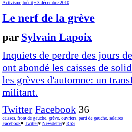
Activisme
Inédit
• 3 décembre 2010
Le nerf de la grève
par
Sylvain Lapoix
Inquiets de perdre des jours de
ont abondé les caisses de sol
les grèves d'automne: un trans
militant.
Twitter
Facebook
36
caisses
,
front de gauche
,
grève
,
ouvriers
,
parti de gauche
,
salaires
Facebook
♥
Twitter
♥
Newsletter
♥
RSS