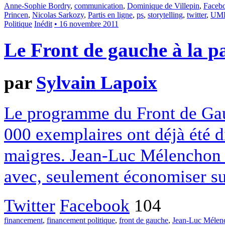
Anne-Sophie Bordry
,
communication
,
Dominique de Villepin
,
Faceb
Princen
,
Nicolas Sarkozy
,
Partis en ligne
,
ps
,
storytelling
,
twitter
,
UM
Politique
Inédit
• 16 novembre 2011
Le Front de gauche à la pa
par
Sylvain Lapoix
Le programme du Front de Gauc
000 exemplaires ont déjà été di
maigres. Jean-Luc Mélenchon 
avec, seulement économiser sur
Twitter
Facebook
104
financement
,
financement politique
,
front de gauche
,
Jean-Luc Mélen