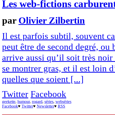
Les web-fictions carburen
par
Olivier Zilbertin
Il est parfois subtil, souvent ca
peut être de second degré, ou b
arrive aussi qu’il soit très noi
se montrer gras, et il est loin
quelles que soient [...]
Twitter
Facebook
geekette
,
humour
,
rogard
,
séries
,
webséries
Facebook
♥
Twitter
♥
Newsletter
♥
RSS