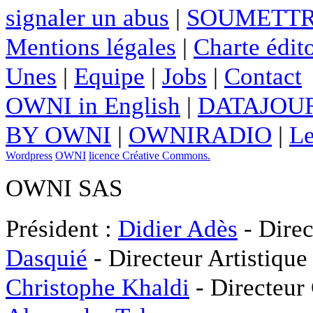
signaler un abus
|
SOUMETTR
Mentions légales
|
Charte édito
Unes
|
Equipe
|
Jobs
|
Contact
OWNI in English
|
DATAJOUR
BY OWNI
|
OWNIRADIO
|
Le
Wordpress
OWNI
licence Créative Commons.
OWNI SAS
Président :
Didier Adès
- Direc
Dasquié
- Directeur Artistique
Christophe Khaldi
- Directeur