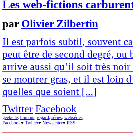
Les web-fictions carburen
par
Olivier Zilbertin
Il est parfois subtil, souvent ca
peut être de second degré, ou b
arrive aussi qu’il soit très noi
se montrer gras, et il est loin
quelles que soient [...]
Twitter
Facebook
geekette
,
humour
,
rogard
,
séries
,
webséries
Facebook
♥
Twitter
♥
Newsletter
♥
RSS