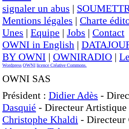
signaler un abus
|
SOUMETTR
Mentions légales
|
Charte édito
Unes
|
Equipe
|
Jobs
|
Contact
OWNI in English
|
DATAJOUR
BY OWNI
|
OWNIRADIO
|
Le
Wordpress
OWNI
licence Créative Commons.
OWNI SAS
Président :
Didier Adès
- Direc
Dasquié
- Directeur Artistique
Christophe Khaldi
- Directeur