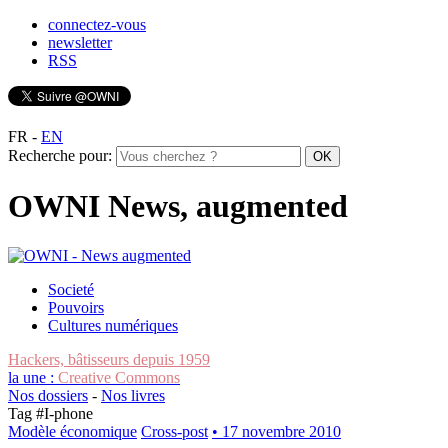
connectez-vous
newsletter
RSS
FR
-
EN
Recherche pour:
OWNI News, augmented
Societé
Pouvoirs
Cultures numériques
Hackers, bâtisseurs depuis 1959
la une :
Creative Commons
Nos dossiers
-
Nos livres
Tag #
I-phone
Modèle économique
Cross-post
• 17 novembre 2010