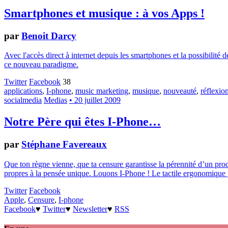
Smartphones et musique : à vos Apps !
par
Benoit Darcy
Avec l'accès direct à internet depuis les smartphones et la possibilité
ce nouveau paradigme.
Twitter
Facebook
38
applications
,
I-phone
,
music marketing
,
musique
,
nouveauté
,
réflexio
socialmedia
Medias
• 20 juillet 2009
Notre Père qui êtes I-Phone…
par
Stéphane Favereaux
Que ton règne vienne, que ta censure garantisse la pérennité d’un pr
propres à la pensée unique. Louons I-Phone ! Le tactile ergonomique par
Twitter
Facebook
Apple
,
Censure
,
I-phone
Facebook
♥
Twitter
♥
Newsletter
♥
RSS