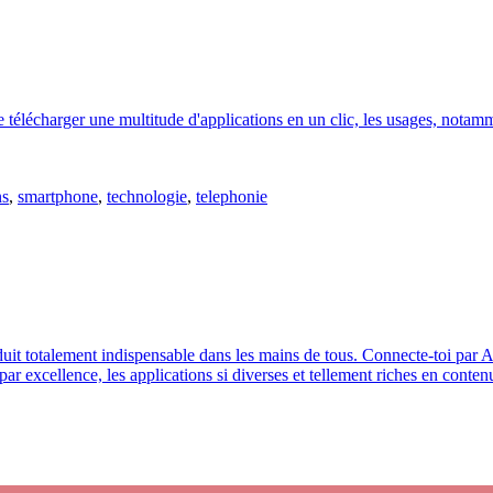
 de télécharger une multitude d'applications en un clic, les usages, not
ns
,
smartphone
,
technologie
,
telephonie
oduit totalement indispensable dans les mains de tous. Connecte-toi par
 excellence, les applications si diverses et tellement riches en contenus