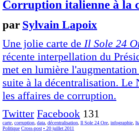
Corruption italienne à la 
par
Sylvain Lapoix
Une jolie carte de
Il Sole 24 O
récente interpellation du Prési
met en lumière l'augmentation 
suite à la décentralisation. Le
les affaires de corruption.
Twitter
Facebook
131
carte
,
corruption
,
data
,
décentralisation
,
Il Sole 24 Ore
,
infographie
,
It
Politique
Cross-post
• 20 juillet 2011