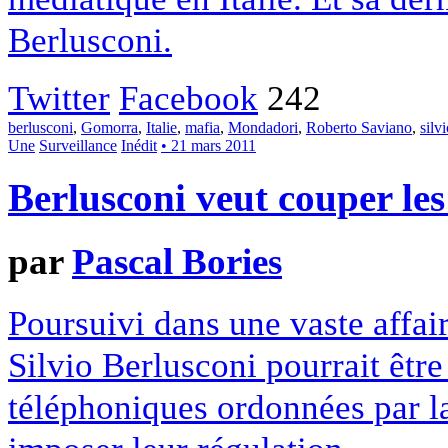
Berlusconi.
Twitter
Facebook
242
berlusconi
,
Gomorra
,
Italie
,
mafia
,
Mondadori
,
Roberto Saviano
,
silv
Une
Surveillance
Inédit
• 21 mars 2011
Berlusconi veut couper les
par
Pascal Bories
Poursuivi dans une vaste affa
Silvio Berlusconi pourrait êtr
téléphoniques ordonnées par la 