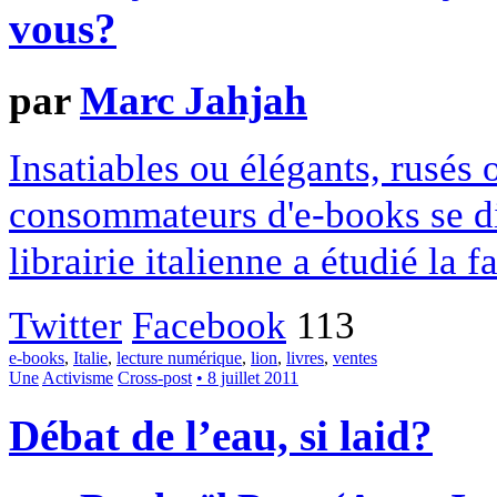
vous?
par
Marc Jahjah
Insatiables ou élégants, rusés 
consommateurs d'e-books se di
librairie italienne a étudié la 
Twitter
Facebook
113
e-books
,
Italie
,
lecture numérique
,
lion
,
livres
,
ventes
Une
Activisme
Cross-post
• 8 juillet 2011
Débat de l’eau, si laid?