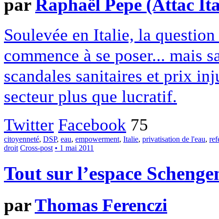
par
Raphaël Pepe (Attac Ita
Soulevée en Italie, la question
commence à se poser... mais sa
scandales sanitaires et prix inj
secteur plus que lucratif.
Twitter
Facebook
75
citoyenneté
,
DSP
,
eau
,
empowerment
,
Italie
,
privatisation de l'eau
,
re
droit
Cross-post
• 1 mai 2011
Tout sur l’espace Schenge
par
Thomas Ferenczi