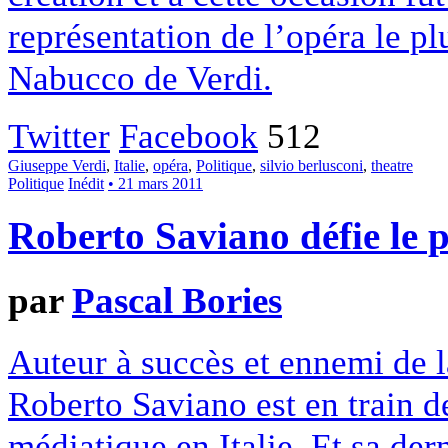
représentation de l’opéra le pl
Nabucco de Verdi.
Twitter
Facebook
512
Giuseppe Verdi
,
Italie
,
opéra
,
Politique
,
silvio berlusconi
,
theatre
Politique
Inédit
• 21 mars 2011
Roberto Saviano défie le p
par
Pascal Bories
Auteur à succès et ennemi de 
Roberto Saviano est en train d
médiatique en Italie. Et sa der