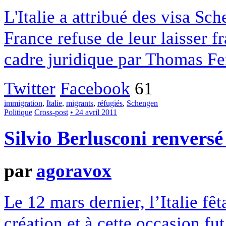
L'Italie a attribué des visa Sc
France refuse de leur laisser fr
cadre juridique par Thomas Fe
Twitter
Facebook
61
immigration
,
Italie
,
migrants
,
réfugiés
,
Schengen
Politique
Cross-post
• 24 avril 2011
Silvio Berlusconi renvers
par
agoravox
Le 12 mars dernier, l’Italie fê
création et à cette occasion f