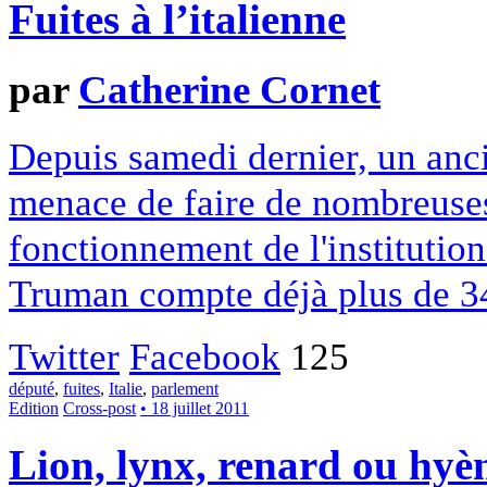
Fuites à l’italienne
par
Catherine Cornet
Depuis samedi dernier, un anc
menace de faire de nombreuses
fonctionnement de l'institutio
Truman compte déjà plus de 3
Twitter
Facebook
125
député
,
fuites
,
Italie
,
parlement
Edition
Cross-post
• 18 juillet 2011
Lion, lynx, renard ou hyèn