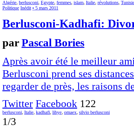
Algérie
,
berlusconi
,
Egypte
,
femmes
,
islam
,
Italie
,
révolutions
,
Tunisi
Politique
Inédit
• 5 mars 2011
Berlusconi-Kadhafi: Divorc
par
Pascal Bories
Après avoir été le meilleur am
Berlusconi prend ses distances
regarder de près, les raisons 
Twitter
Facebook
122
berlusconi
,
Italie
,
kadhafi
,
libye
,
omaex
,
silvio berlusconi
1/3