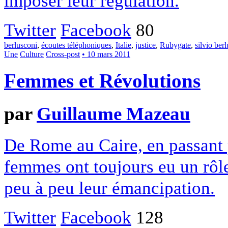
imposer leur régulation.
Twitter
Facebook
80
berlusconi
,
écoutes téléphoniques
,
Italie
,
justice
,
Rubygate
,
silvio ber
Une
Culture
Cross-post
• 10 mars 2011
Femmes et Révolutions
par
Guillaume Mazeau
De Rome au Caire, en passant p
femmes ont toujours eu un rôle
peu à peu leur émancipation.
Twitter
Facebook
128