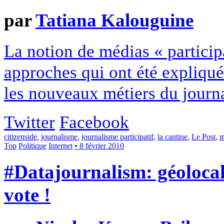
par
Tatiana Kalouguine
La notion de médias « participa
approches qui ont été expliqué
les nouveaux métiers du journa
Twitter
Facebook
citizenside
,
journalisme
,
journalisme participatif
,
la cantine
,
Le Post
,
m
Top
Politique
Internet
• 8 février 2010
#Datajournalism: géolocali
vote !