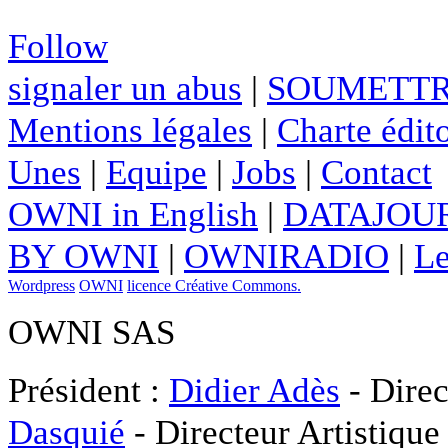
Follow
signaler un abus
|
SOUMETTR
Mentions légales
|
Charte édito
Unes
|
Equipe
|
Jobs
|
Contact
OWNI in English
|
DATAJOUR
BY OWNI
|
OWNIRADIO
|
Le
Wordpress
OWNI
licence Créative Commons.
OWNI SAS
Président :
Didier Adès
- Direc
Dasquié
- Directeur Artistique