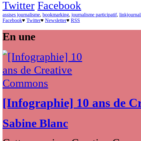
Twitter
Facebook
assises journalisme
,
bookmarking
,
journalisme participatif
,
linkjourna
Facebook
♥
Twitter
♥
Newsletter
♥
RSS
En une
[Infographie] 10 ans de 
Sabine Blanc