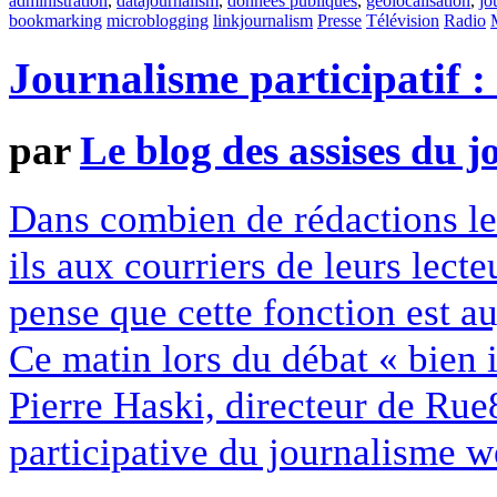
administration
,
datajournalism
,
données publiques
,
géolocalisation
,
jo
bookmarking
microblogging
linkjournalism
Presse
Télévision
Radio
Journalisme participatif : 
par
Le blog des assises du 
Dans combien de rédactions les 
ils aux courriers de leurs lect
pense que cette fonction est a
Ce matin lors du débat « bien i
Pierre Haski, directeur de Rue8
participative du journalisme we