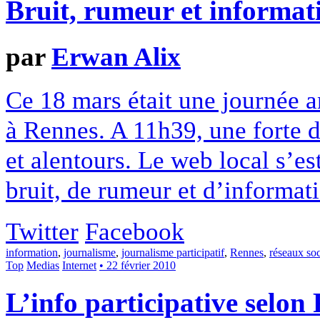
Bruit, rumeur et informat
par
Erwan Alix
Ce 18 mars était une journée a
à Rennes. A 11h39, une forte d
et alentours. Le web local s’e
bruit, de rumeur et d’informat
Twitter
Facebook
information
,
journalisme
,
journalisme participatif
,
Rennes
,
réseaux so
Top
Medias
Internet
• 22 février 2010
L’info participative selon