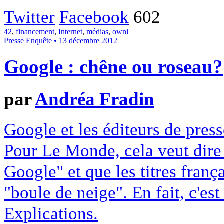
Twitter
Facebook
602
42
,
financement
,
Internet
,
médias
,
owni
Presse
Enquête
• 13 décembre 2012
Google : chêne ou roseau?
par
Andréa Fradin
Google et les éditeurs de pres
Pour Le Monde, cela veut dire q
Google" et que les titres franç
"boule de neige". En fait, c'es
Explications.