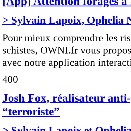
[App] Attention forages à 
> Sylvain Lapoix, Ophelia 
Pour mieux comprendre les risq
schistes, OWNI.fr vous propos
avec notre application interact
400
Josh Fox, réalisateur anti-
“terroriste”
> Sylvain Lapoix et Opheli