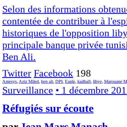
Selon des informations obtenu
contentée de contribuer à l'es
historiques de l'opposition liby
principale banque privée tunis
Ben Ali.
Twitter
Facebook
198
Amesys
,
Aziz Miled
,
ben ali
,
DPI
,
Eagle
,
kadhafi
,
libye
,
Marouane M
Surveillance
• 1 décembre 201
Réfugiés sur écoute
par
Jean Marc Manach