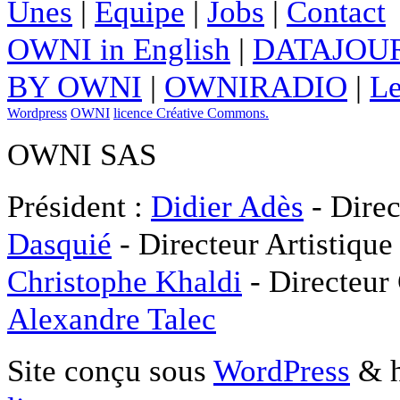
Unes
|
Equipe
|
Jobs
|
Contact
OWNI in English
|
DATAJOUR
BY OWNI
|
OWNIRADIO
|
Le
Wordpress
OWNI
licence Créative Commons.
OWNI SAS
Président :
Didier Adès
- Direc
Dasquié
- Directeur Artistique
Christophe Khaldi
- Directeur
Alexandre Talec
Site conçu sous
WordPress
& h