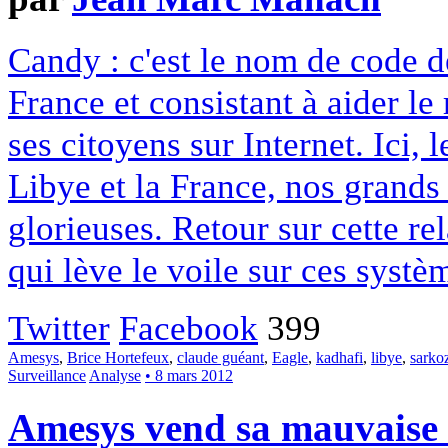
Candy : c'est le nom de code d
France et consistant à aider l
ses citoyens sur Internet. Ici, l
Libye et la France, nos grands 
glorieuses. Retour sur cette re
qui lève le voile sur ces systè
Twitter
Facebook
399
Amesys
,
Brice Hortefeux
,
claude guéant
,
Eagle
,
kadhafi
,
libye
,
sarko
Surveillance
Analyse
• 8 mars 2012
Amesys vend sa mauvaise 