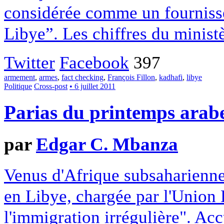
considérée comme un fourniss
Libye”. Les chiffres du ministè
Twitter
Facebook
397
armement
,
armes
,
fact checking
,
François Fillon
,
kadhafi
,
libye
Politique
Cross-post
• 6 juillet 2011
Parias du printemps arab
par
Edgar C. Mbanza
Venus d'Afrique subsaharienne, 
en Libye, chargée par l'Union 
l'immigration irrégulière". Acc