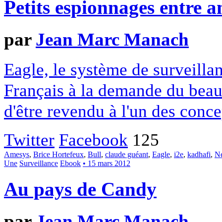
Petits espionnages entre a
par
Jean Marc Manach
Eagle, le système de surveillan
Français à la demande du beau-
d'être revendu à l'un des conc
Twitter
Facebook
125
Amesys
,
Brice Hortefeux
,
Bull
,
claude guéant
,
Eagle
,
i2e
,
kadhafi
,
N
Une
Surveillance
Ebook
• 15 mars 2012
Au pays de Candy
par
Jean Marc Manach