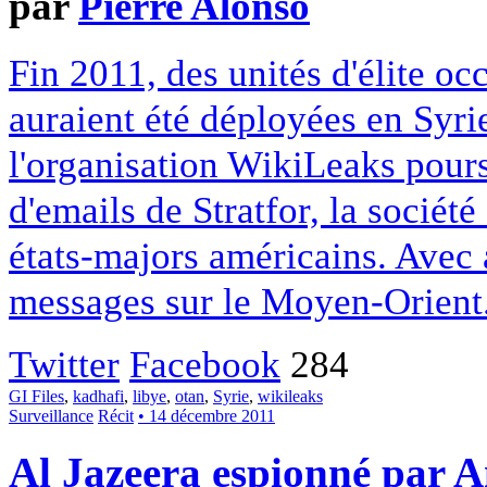
par
Pierre Alonso
Fin 2011, des unités d'élite oc
auraient été déployées en Syri
l'organisation WikiLeaks pours
d'emails de Stratfor, la socié
états-majors américains. Avec 
messages sur le Moyen-Orient
Twitter
Facebook
284
GI Files
,
kadhafi
,
libye
,
otan
,
Syrie
,
wikileaks
Surveillance
Récit
• 14 décembre 2011
Al Jazeera espionné par 