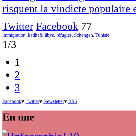
risquent la vindicte populaire 
Twitter
Facebook
77
immigration
,
kadhafi
,
libye
,
réfugiés
,
Schengen
,
Tunisie
1/3
1
2
3
Facebook
♥
Twitter
♥
Newsletter
♥
RSS
En une