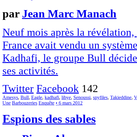
par
Jean Marc Manach
Neuf mois après la révélation, 
France avait vendu un système 
Kadhafi, le groupe Bull décide
ses activités.
Twitter
Facebook
142
Amesys
,
Bull
,
Eagle
,
kadhafi
,
libye
,
Senoussi
,
spyfiles
,
Takieddine
,
V
Une
Barbouzeries
Enquête
• 6 mars 2012
Espions des sables