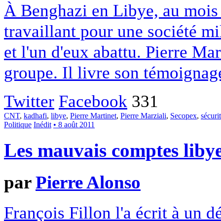
À Benghazi en Libye, au mois
travaillant pour une société mil
et l'un d'eux abattu. Pierre Ma
groupe. Il livre son témoignag
Twitter
Facebook
331
CNT
,
kadhafi
,
libye
,
Pierre Martinet
,
Pierre Marziali
,
Secopex
,
sécuri
Politique
Inédit
• 8 août 2011
Les mauvais comptes libye
par
Pierre Alonso
François Fillon l'a écrit à un 