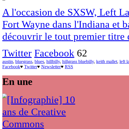
A l'occasion de SXSW, Left La
Fort Wayne dans l'Indiana et 
découvrir le tout premier titre 
Twitter
Facebook
62
austin
,
bluegrass
,
blues
,
hillbilly
,
hillgrass bluebilly
,
keith mallet
,
left 
Facebook
♥
Twitter
♥
Newsletter
♥
RSS
En une