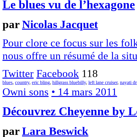
Le blues vu de l’hexagone
par
Nicolas Jacquet
Pour clore ce focus sur les fo
nous offre un résumé de la sit
Twitter
Facebook
118
blues
,
country
,
eric bling
,
hillgrass bluebilly
,
left lane cruiser
,
nayati d
Owni sons
• 14 mars 2011
Découvrez Cheyenne by Le
par
Lara Beswick