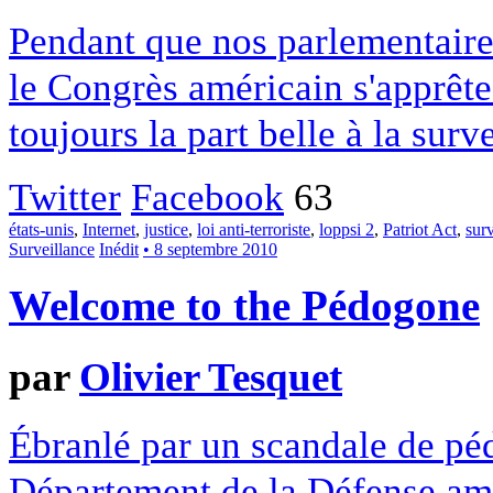
Pendant que nos parlementaires
le Congrès américain s'apprête 
toujours la part belle à la surv
Twitter
Facebook
63
états-unis
,
Internet
,
justice
,
loi anti-terroriste
,
loppsi 2
,
Patriot Act
,
surv
Surveillance
Inédit
• 8 septembre 2010
Welcome to the Pédogone
par
Olivier Tesquet
Ébranlé par un scandale de pé
Département de la Défense amér