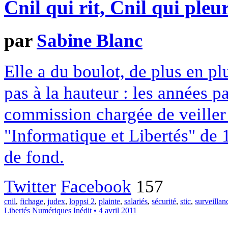
Cnil qui rit, Cnil qui pleu
par
Sabine Blanc
Elle a du boulot, de plus en p
pas à la hauteur : les années p
commission chargée de veiller à
"Informatique et Libertés" de 
de fond.
Twitter
Facebook
157
cnil
,
fichage
,
judex
,
loppsi 2
,
plainte
,
salariés
,
sécurité
,
stic
,
surveillan
Libertés Numériques
Inédit
• 4 avril 2011