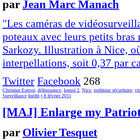
par
Jean Marc Manach
"Les caméras de vidéosurveill
poteaux avec leurs petits bras
Sarkozy. Illustration à Nice, 
interpellations, soit 0,37 par c
Twitter
Facebook
268
Christian Estrosi
,
délinquance
,
loppsi 2
,
Nice
,
politique sécuritaire
,
vi
Surveillance
Inédit
• 8 février 2011
[MAJ] Enlarge my Patriot
par
Olivier Tesquet