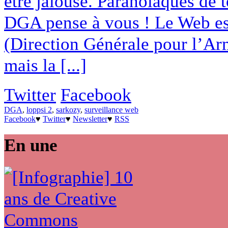
être jalouse. Paranoïaques de t
DGA pense à vous ! Le Web es
(Direction Générale pour l’A
mais la [...]
Twitter
Facebook
DGA
,
loppsi 2
,
sarkozy
,
surveillance web
Facebook
♥
Twitter
♥
Newsletter
♥
RSS
En une