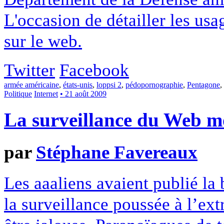
L'occasion de détailler les usa
sur le web.
Twitter
Facebook
armée américaine
,
états-unis
,
loppsi 2
,
pédopornographie
,
Pentagone
,
Politique
Internet
• 21 août 2009
La surveillance du Web m
par
Stéphane Favereaux
Les aaaliens avaient publié l
la surveillance poussée à l’e