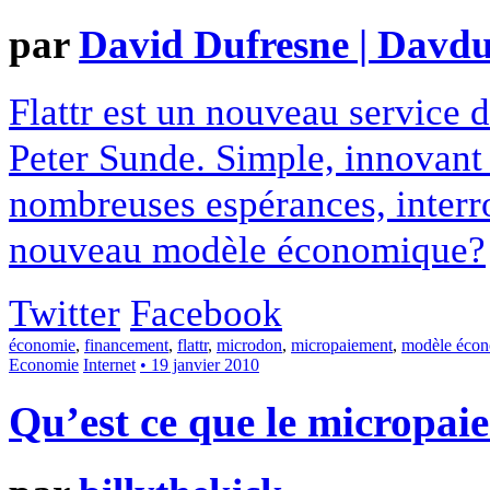
par
David Dufresne | Davduf
Flattr est un nouveau service 
Peter Sunde. Simple, innovant e
nombreuses espérances, interro
nouveau modèle économique?
Twitter
Facebook
économie
,
financement
,
flattr
,
microdon
,
micropaiement
,
modèle éco
Economie
Internet
• 19 janvier 2010
Qu’est ce que le micropai