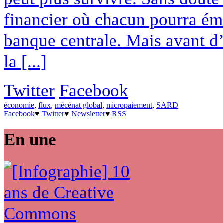
financier où chacun pourra éme
banque centrale. Mais avant d’
la [...]
Twitter
Facebook
économie
,
flux
,
mécénat global
,
micropaiement
,
SARD
Facebook
♥
Twitter
♥
Newsletter
♥
RSS
En une