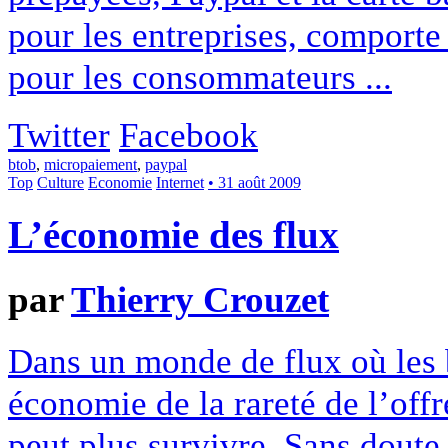
pour les entreprises, comport
pour les consommateurs ...
Twitter
Facebook
btob
,
micropaiement
,
paypal
Top
Culture
Economie
Internet
• 31 août 2009
L’économie des flux
par
Thierry Crouzet
Dans un monde de flux où les 
économie de la rareté de l’offr
peut plus survivre. Sans doute