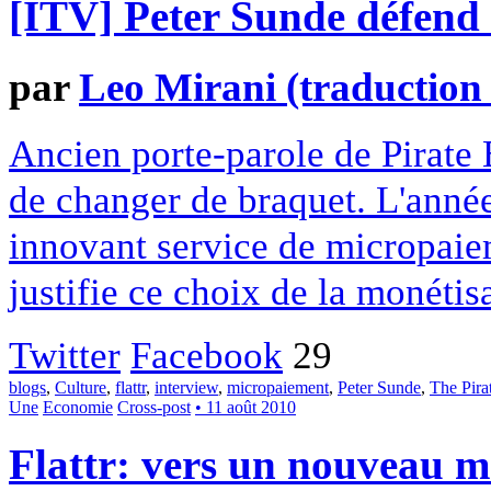
[ITV] Peter Sunde défend l
par
Leo Mirani (traductio
Ancien porte-parole de Pirate 
de changer de braquet. L'année 
innovant service de micropaiem
justifie ce choix de la monétis
Twitter
Facebook
29
blogs
,
Culture
,
flattr
,
interview
,
micropaiement
,
Peter Sunde
,
The Pira
Une
Economie
Cross-post
• 11 août 2010
Flattr: vers un nouveau 