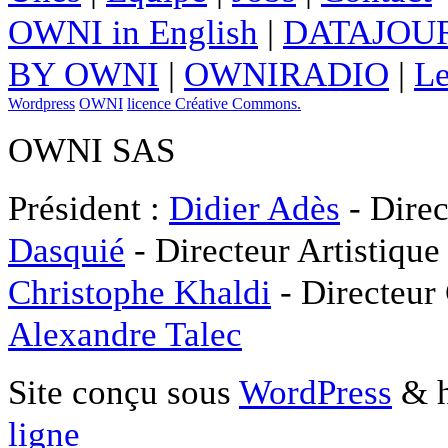
OWNI in English
|
DATAJOUR
BY OWNI
|
OWNIRADIO
|
Le
Wordpress
OWNI
licence Créative Commons.
OWNI SAS
Président :
Didier Adès
- Direc
Dasquié
- Directeur Artistique
Christophe Khaldi
- Directeur
Alexandre Talec
Site conçu sous
WordPress
& h
ligne