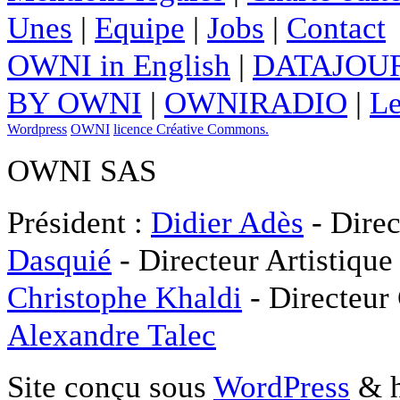
Unes
|
Equipe
|
Jobs
|
Contact
OWNI in English
|
DATAJOUR
BY OWNI
|
OWNIRADIO
|
Le
Wordpress
OWNI
licence Créative Commons.
OWNI SAS
Président :
Didier Adès
- Direc
Dasquié
- Directeur Artistique
Christophe Khaldi
- Directeur
Alexandre Talec
Site conçu sous
WordPress
& h