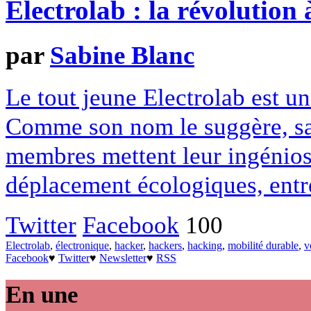
Electrolab : la révolution 
par
Sabine Blanc
Le tout jeune Electrolab est u
Comme son nom le suggère, sa m
membres mettent leur ingénios
déplacement écologiques, entre
Twitter
Facebook
100
Electrolab
,
électronique
,
hacker
,
hackers
,
hacking
,
mobilité durable
,
v
Facebook
♥
Twitter
♥
Newsletter
♥
RSS
En une