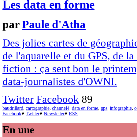
Les data en forme
par
Paule d'Atha
Des jolies cartes de géographie
de l'aquarelle et du GPS, de la
fiction : ça sent bon le print
data-journalistes d'OWNI.
Twitter
Facebook
89
baudrillard
,
cartographie
,
channel4
,
data en forme
,
gps
,
infographie
,
o
Facebook
♥
Twitter
♥
Newsletter
♥
RSS
En une