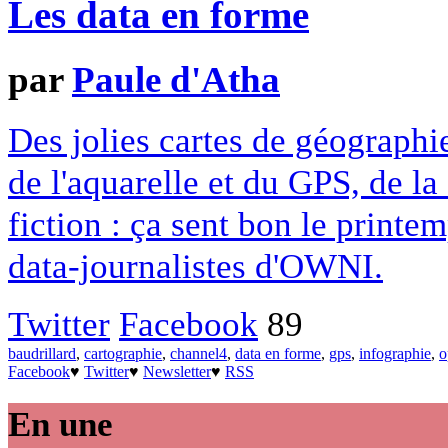
Les data en forme
par
Paule d'Atha
Des jolies cartes de géographie
de l'aquarelle et du GPS, de la
fiction : ça sent bon le print
data-journalistes d'OWNI.
Twitter
Facebook
89
baudrillard
,
cartographie
,
channel4
,
data en forme
,
gps
,
infographie
,
o
Facebook
♥
Twitter
♥
Newsletter
♥
RSS
En une