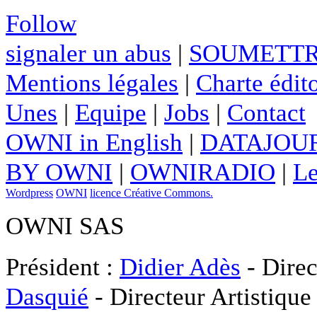
Follow
signaler un abus
|
SOUMETTR
Mentions légales
|
Charte édito
Unes
|
Equipe
|
Jobs
|
Contact
OWNI in English
|
DATAJOUR
BY OWNI
|
OWNIRADIO
|
Le
Wordpress
OWNI
licence Créative Commons.
OWNI SAS
Président :
Didier Adès
- Direc
Dasquié
- Directeur Artistique