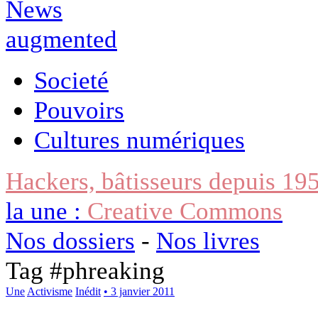
Societé
Pouvoirs
Cultures numériques
Hackers, bâtisseurs depuis 19
la une :
Creative Commons
Nos dossiers
-
Nos livres
Tag #
phreaking
Une
Activisme
Inédit
• 3 janvier 2011