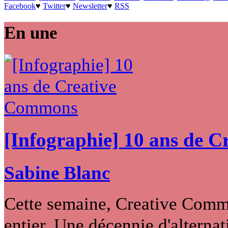
Facebook
♥
Twitter
♥
Newsletter
♥
RSS
En une
[Infographie] 10 ans de 
Sabine Blanc
Cette semaine, Creative Commo
entier. Une décennie d'alternati