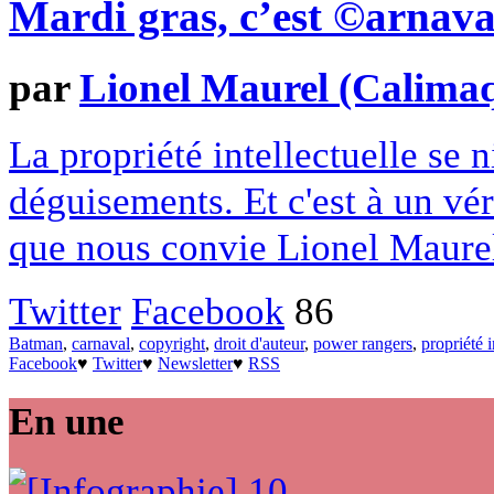
Mardi gras, c’est ©arnava
par
Lionel Maurel (Calima
La propriété intellectuelle se 
déguisements. Et c'est à un vér
que nous convie Lionel Maurel
Twitter
Facebook
86
Batman
,
carnaval
,
copyright
,
droit d'auteur
,
power rangers
,
propriété i
Facebook
♥
Twitter
♥
Newsletter
♥
RSS
En une