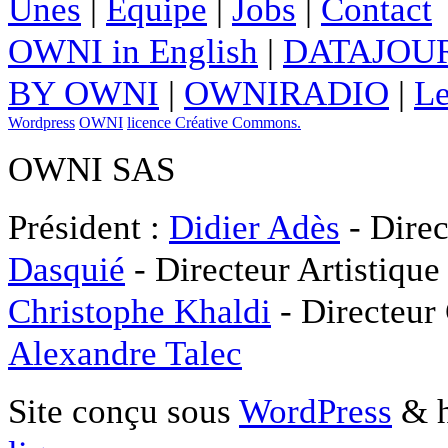
Unes
|
Equipe
|
Jobs
|
Contact
OWNI in English
|
DATAJOUR
BY OWNI
|
OWNIRADIO
|
Le
Wordpress
OWNI
licence Créative Commons.
OWNI SAS
Président :
Didier Adès
- Direc
Dasquié
- Directeur Artistique
Christophe Khaldi
- Directeur
Alexandre Talec
Site conçu sous
WordPress
& h