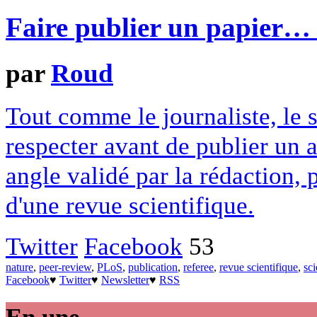
Faire publier un papier… 
par
Roud
Tout comme le journaliste, le s
respecter avant de publier un ar
angle validé par la rédaction,
d'une revue scientifique.
Twitter
Facebook
53
nature
,
peer-review
,
PLoS
,
publication
,
referee
,
revue scientifique
,
sc
Facebook
♥
Twitter
♥
Newsletter
♥
RSS
En une