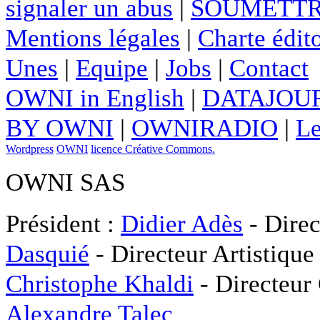
signaler un abus
|
SOUMETTR
Mentions légales
|
Charte édito
Unes
|
Equipe
|
Jobs
|
Contact
OWNI in English
|
DATAJOUR
BY OWNI
|
OWNIRADIO
|
Le
Wordpress
OWNI
licence Créative Commons.
OWNI SAS
Président :
Didier Adès
- Direc
Dasquié
- Directeur Artistique
Christophe Khaldi
- Directeur
Alexandre Talec