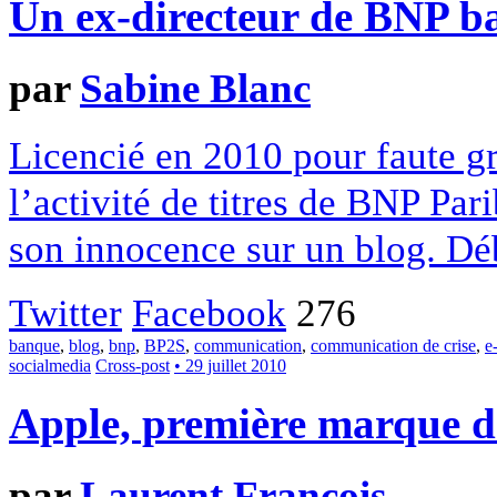
Un ex-directeur de BNP b
par
Sabine Blanc
Licencié en 2010 pour faute gr
l’activité de titres de BNP Pa
son innocence sur un blog. Déb
Twitter
Facebook
276
banque
,
blog
,
bnp
,
BP2S
,
communication
,
communication de crise
,
e
socialmedia
Cross-post
• 29 juillet 2010
Apple, première marque d
par
Laurent François