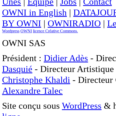
Unes
|
Equipe
|
Jobs
|
Contact
OWNI in English
|
DATAJOUR
BY OWNI
|
OWNIRADIO
|
Le
Wordpress
OWNI
licence Créative Commons.
OWNI SAS
Président :
Didier Adès
- Direc
Dasquié
- Directeur Artistique
Christophe Khaldi
- Directeur
Alexandre Talec
Site conçu sous
WordPress
& h