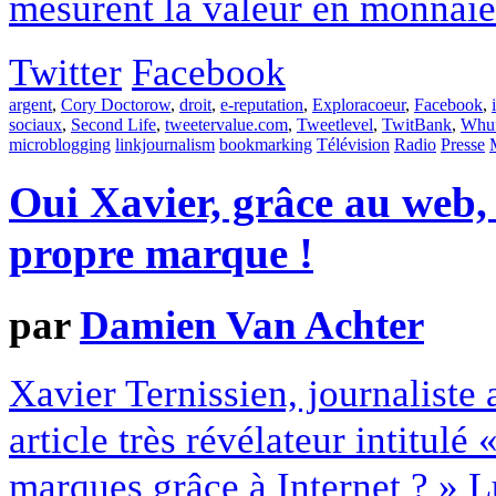
mesurent la valeur en monnaie 
Twitter
Facebook
argent
,
Cory Doctorow
,
droit
,
e-reputation
,
Exploracoeur
,
Facebook
,
sociaux
,
Second Life
,
tweetervalue.com
,
Tweetlevel
,
TwitBank
,
Whuf
microblogging
linkjournalism
bookmarking
Télévision
Radio
Presse
Oui Xavier, grâce au web, 
propre marque !
par
Damien Van Achter
Xavier Ternissien, journaliste
article très révélateur intitulé
marques grâce à Internet ? » Lu