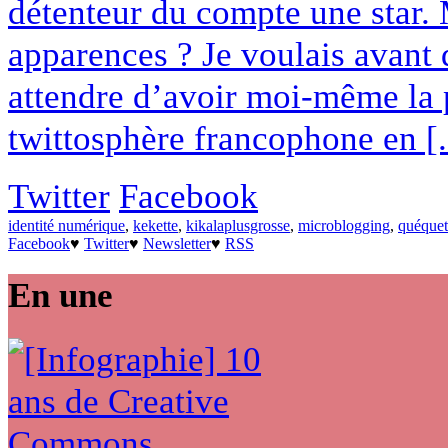
détenteur du compte une star. M
apparences ? Je voulais avant d
attendre d’avoir moi-même la 
twittosphère francophone en [.
Twitter
Facebook
identité numérique
,
kekette
,
kikalaplusgrosse
,
microblogging
,
quéquet
Facebook
♥
Twitter
♥
Newsletter
♥
RSS
En une