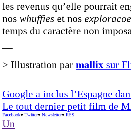
les revenus qu’elle pourrait e
nos
whuffies
et nos
exploraco
temps du caractère non imposa
—
> Illustration par
mallix
sur Fl
Google a inclus l’Espagne dans
Le tout dernier petit film de M
Facebook
♥
Twitter
♥
Newsletter
♥
RSS
Un