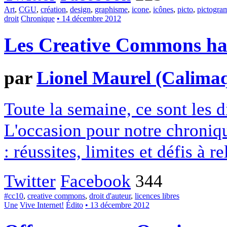
Art
,
CGU
,
création
,
design
,
graphisme
,
icone
,
icônes
,
picto
,
pictogr
droit
Chronique
• 14 décembre 2012
Les Creative Commons hack
par
Lionel Maurel (Calima
Toute la semaine, ce sont les
L'occasion pour notre chroniqu
: réussites, limites et défis à re
Twitter
Facebook
344
#cc10
,
creative commons
,
droit d'auteur
,
licences libres
Une
Vive Internet!
Édito
• 13 décembre 2012