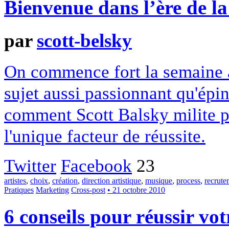
Bienvenue dans l’ère de la
par
scott-belsky
On commence fort la semaine a
sujet aussi passionnant qu'épin
comment Scott Balsky milite po
l'unique facteur de réussite.
Twitter
Facebook
23
artistes
,
choix
,
création
,
direction artistique
,
musique
,
process
,
recrute
Pratiques
Marketing
Cross-post
• 21 octobre 2010
6 conseils pour réussir vo