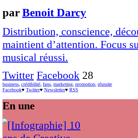
par
Benoit Darcy
Distribution, conscience, déco
maintient d’attention. Focus s
musical réussi.
Twitter
Facebook
28
business
,
crédibilité
,
fans
,
marketing
,
promotion
,
réussite
Facebook
♥
Twitter
♥
Newsletter
♥
RSS
En une