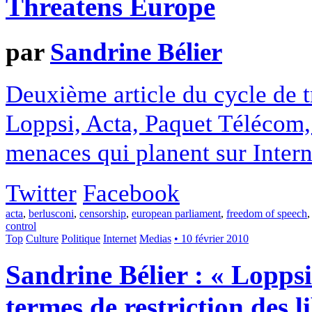
Threatens Europe
par
Sandrine Bélier
Deuxième article du cycle de 
Loppsi, Acta, Paquet Télécom, 
menaces qui planent sur Intern
Twitter
Facebook
acta
,
berlusconi
,
censorship
,
european parliament
,
freedom of speech
control
Top
Culture
Politique
Internet
Medias
• 10 février 2010
Sandrine Bélier : « Loppsi
termes de restriction des l