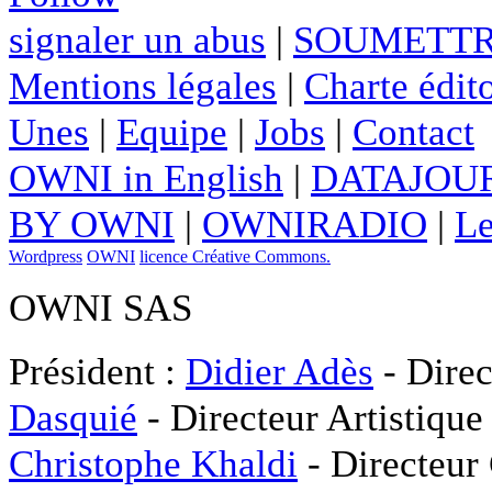
signaler un abus
|
SOUMETTR
Mentions légales
|
Charte édito
Unes
|
Equipe
|
Jobs
|
Contact
OWNI in English
|
DATAJOUR
BY OWNI
|
OWNIRADIO
|
Le
Wordpress
OWNI
licence Créative Commons.
OWNI SAS
Président :
Didier Adès
- Direc
Dasquié
- Directeur Artistique
Christophe Khaldi
- Directeur