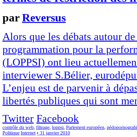
par
Reversus
Alors que les débats autour de 
programmation pour la perform
(LOPPSI) ont lieu actuellemen
interviewer S.Bélier, eurodépu
L’enjeu est de parvenir à dépa
libertés publiques qui sont 
Twitter
Facebook
contrôle du web
,
filtrage
,
loppsi
,
Parlement européen
,
pédopornograh
Politique
Internet
• 31 janvier 2010