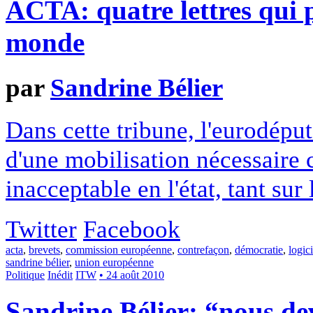
ACTA: quatre lettres qui 
monde
par
Sandrine Bélier
Dans cette tribune, l'eurodépu
d'une mobilisation nécessaire 
inacceptable en l'état, tant sur
Twitter
Facebook
acta
,
brevets
,
commission européenne
,
contrefaçon
,
démocratie
,
logici
sandrine bélier
,
union européenne
Politique
Inédit
ITW
• 24 août 2010
Sandrine Bélier: “nous de