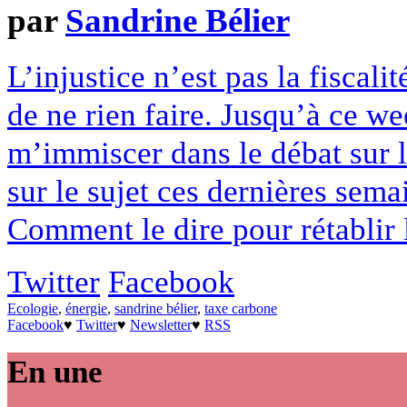
par
Sandrine Bélier
L’injustice n’est pas la fiscali
de ne rien faire. Jusqu’à ce we
m’immiscer dans le débat sur l
sur le sujet ces dernières semai
Comment le dire pour rétablir la
Twitter
Facebook
Ecologie
,
énergie
,
sandrine bélier
,
taxe carbone
Facebook
♥
Twitter
♥
Newsletter
♥
RSS
En une