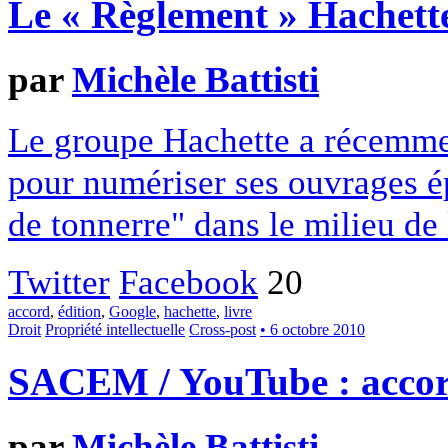
Le « Règlement » Hachette
par
Michèle Battisti
Le groupe Hachette a récemme
pour numériser ses ouvrages ép
de tonnerre" dans le milieu de 
Twitter
Facebook
20
accord
,
édition
,
Google
,
hachette
,
livre
Droit
Propriété intellectuelle
Cross-post
• 6 octobre 2010
SACEM / YouTube : accor
par
Michèle Battisti