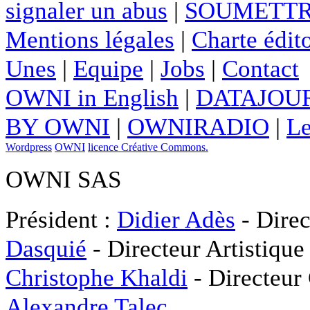
signaler un abus
|
SOUMETTR
Mentions légales
|
Charte édito
Unes
|
Equipe
|
Jobs
|
Contact
OWNI in English
|
DATAJOUR
BY OWNI
|
OWNIRADIO
|
Le
Wordpress
OWNI
licence Créative Commons.
OWNI SAS
Président :
Didier Adès
- Direc
Dasquié
- Directeur Artistique
Christophe Khaldi
- Directeur
Alexandre Talec