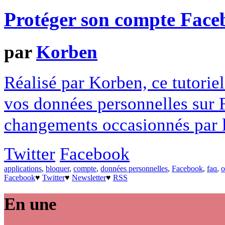
Protéger son compte Face
par
Korben
Réalisé par Korben, ce tutori
vos données personnelles sur F
changements occasionnés par l
Twitter
Facebook
applications
,
bloquer
,
compte
,
données personnelles
,
Facebook
,
faq
,
o
Facebook
♥
Twitter
♥
Newsletter
♥
RSS
En une