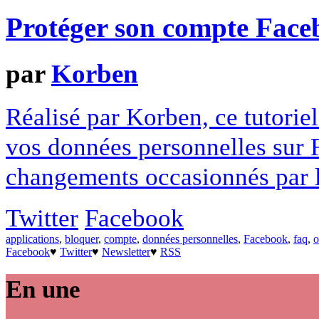
Protéger son compte Face
par
Korben
Réalisé par Korben, ce tutori
vos données personnelles sur F
changements occasionnés par l
Twitter
Facebook
applications
,
bloquer
,
compte
,
données personnelles
,
Facebook
,
faq
,
o
Facebook
♥
Twitter
♥
Newsletter
♥
RSS
En une