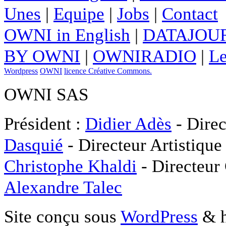
Unes
|
Equipe
|
Jobs
|
Contact
OWNI in English
|
DATAJOUR
BY OWNI
|
OWNIRADIO
|
Le
Wordpress
OWNI
licence Créative Commons.
OWNI SAS
Président :
Didier Adès
- Direc
Dasquié
- Directeur Artistique
Christophe Khaldi
- Directeur
Alexandre Talec
Site conçu sous
WordPress
& h