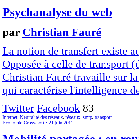
Psychanalyse du web
par
Christian Fauré
La notion de transfert existe au
Opposée à celle de transport (
Christian Fauré travaille sur la
qui caractérise l'intelligence d
Twitter
Facebook
83
Internet
,
Neutralité des réseaux
,
réseaux
,
smtp
,
transport
Economie
Cross-post
• 21 juin 2011