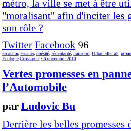
métro, la ville se met à être u
"moralisant" afin d'inciter les 
son rôle ?
Twitter
Facebook
96
escalator
,
escalier
,
obésité
,
sédentarité
,
transport
,
Urban after all
,
urba
Ecologie
Cross-post
• 6 novembre 2010
Vertes promesses en pann
l’Automobile
par
Ludovic Bu
Derrière les belles promesses 