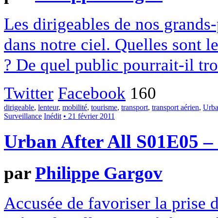
Les dirigeables de nos grands
dans notre ciel. Quelles sont l
? De quel public pourrait-il tr
Twitter
Facebook
160
dirigeable
,
lenteur
,
mobilité
,
tourisme
,
transport
,
transport aérien
,
Urban
Surveillance
Inédit
• 21 février 2011
Urban After All S01E05 – R
par
Philippe Gargov
Accusée de favoriser la prise 