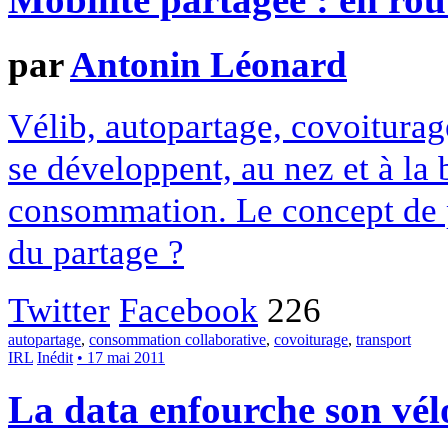
Mobilité partagée : en rout
par
Antonin Léonard
Vélib, autopartage, covoitura
se développent, au nez et à la 
consommation. Le concept de p
du partage ?
Twitter
Facebook
226
autopartage
,
consommation collaborative
,
covoiturage
,
transport
IRL
Inédit
• 17 mai 2011
La data enfourche son vélo