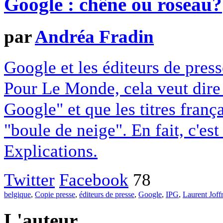
Google : chêne ou roseau?
par
Andréa Fradin
Google et les éditeurs de pres
Pour Le Monde, cela veut dire q
Google" et que les titres franç
"boule de neige". En fait, c'es
Explications.
Twitter
Facebook
78
belgique
,
Copie presse
,
éditeurs de presse
,
Google
,
IPG
,
Laurent Joff
L'auteur