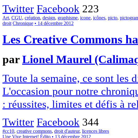
Twitter
Facebook
223
Art
,
CGU
,
création
,
design
,
graphisme
,
icone
,
icônes
,
picto
,
pictogr
droit
Chronique
• 14 décembre 2012
Les Creative Commons hack
par
Lionel Maurel (Calima
Toute la semaine, ce sont les
L'occasion pour notre chroniqu
: réussites, limites et défis à re
Twitter
Facebook
344
#cc10
,
creative commons
,
droit d'auteur
,
licences libres
Une
Vive Internet!
Édito
• 13 décembre 2012