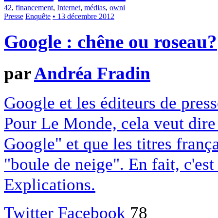
42
,
financement
,
Internet
,
médias
,
owni
Presse
Enquête
• 13 décembre 2012
Google : chêne ou roseau?
par
Andréa Fradin
Google et les éditeurs de pres
Pour Le Monde, cela veut dire q
Google" et que les titres franç
"boule de neige". En fait, c'es
Explications.
Twitter
Facebook
78