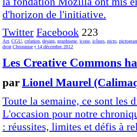
la fondation Mozilla ont mis en
d'horizon de l'initiative.
Twitter
Facebook
223
Art
,
CGU
,
création
,
design
,
graphisme
,
icone
,
icônes
,
picto
,
pictogr
droit
Chronique
• 14 décembre 2012
Les Creative Commons hack
par
Lionel Maurel (Calima
Toute la semaine, ce sont les
L'occasion pour notre chroniqu
: réussites, limites et défis à re