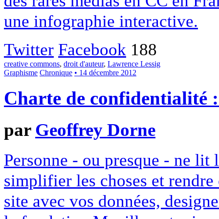
des rares médias en CC en Fran
une infographie interactive.
Twitter
Facebook
188
creative commons
,
droit d'auteur
,
Lawrence Lessig
Graphisme
Chronique
• 14 décembre 2012
Charte de confidentialité 
par
Geoffrey Dorne
Personne - ou presque - ne lit 
simplifier les choses et rendr
site avec vos données, designe