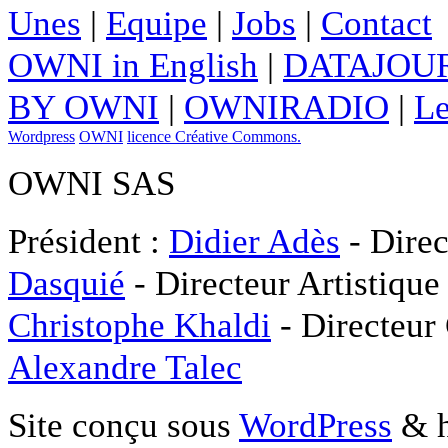
Unes
|
Equipe
|
Jobs
|
Contact
OWNI in English
|
DATAJOUR
BY OWNI
|
OWNIRADIO
|
Le
Wordpress
OWNI
licence Créative Commons.
OWNI SAS
Président :
Didier Adès
- Direc
Dasquié
- Directeur Artistique
Christophe Khaldi
- Directeur
Alexandre Talec
Site conçu sous
WordPress
& h