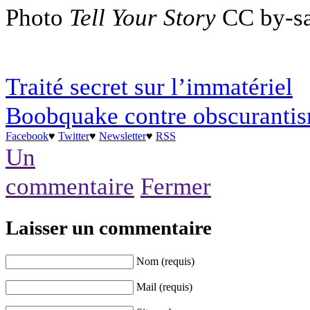
Photo
Tell Your Story
CC by-s
Traité secret sur l’immatériel
Boobquake contre obscuranti
Facebook
♥
Twitter
♥
Newsletter
♥
RSS
Un
commentaire
Fermer
Laisser un commentaire
Nom (requis)
Mail (requis)