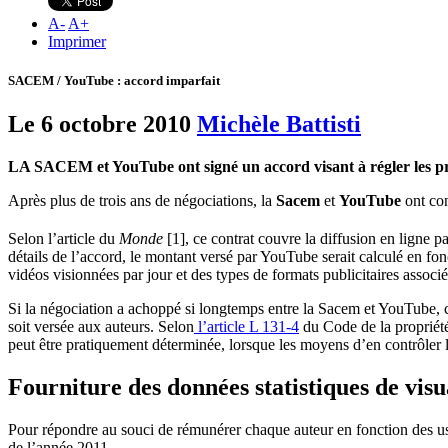
A
-
A
+
Imprimer
SACEM / YouTube : accord imparfait
Le 6 octobre 2010
Michèle Battisti
LA SACEM et YouTube ont signé un accord visant à régler les prob
Après plus de trois ans de négociations, la
Sacem
et
YouTube
ont co
Selon l’article du
Monde
[1], ce contrat couvre la diffusion en ligne 
détails de l’accord, le montant versé par YouTube serait calculé en f
vidéos visionnées par jour et des types de formats publicitaires assoc
Si la négociation a achoppé si longtemps entre la Sacem et YouTube, c’
soit versée aux auteurs. Selon
l’article L 131-4
du Code de la propriété 
peut être pratiquement déterminée, lorsque les moyens d’en contrôler l’
Fourniture des données statistiques de visu
Pour répondre au souci de rémunérer chaque auteur en fonction des us
de l’année 2011.