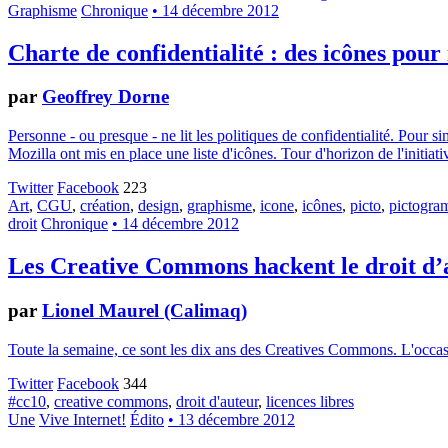
Graphisme
Chronique
• 14 décembre 2012
Charte de confidentialité : des icônes pour
par
Geoffrey Dorne
Personne - ou presque - ne lit les politiques de confidentialité. Pour 
Mozilla ont mis en place une liste d'icônes. Tour d'horizon de l'initiati
Twitter
Facebook
223
Art
,
CGU
,
création
,
design
,
graphisme
,
icone
,
icônes
,
picto
,
pictogr
droit
Chronique
• 14 décembre 2012
Les Creative Commons hackent le droit d’
par
Lionel Maurel (Calimaq)
Toute la semaine, ce sont les dix ans des Creatives Commons. L'occasion
Twitter
Facebook
344
#cc10
,
creative commons
,
droit d'auteur
,
licences libres
Une
Vive Internet!
Édito
• 13 décembre 2012