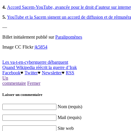
4.
Accord Sacem-YouTube, avancée pour le droit d’auteur sur interne
5.
YouTube et la Sacem signent un accord de diffusion et de rémunéra
—
Billet initialement publié sur
Paralipomènes
Image CC Flickr
jk5854
Les va-t-en-cyberguerre débarquent
Quand Wikipedia réécrit la guerre d’Irak
Facebook
♥
Twitter
♥
Newsletter
♥
RSS
Un
commentaire
Fermer
Laisser un commentaire
Nom (requis)
Mail (requis)
Site web