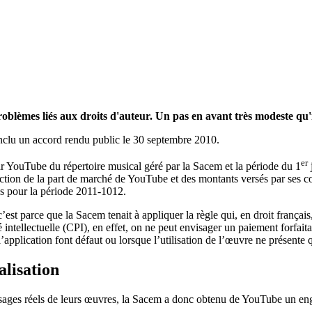
lèmes liés aux droits d'auteur. Un pas en avant très modeste qu'il 
nclu un accord rendu public le 30 septembre 2010.
er
par YouTube du répertoire musical géré par la Sacem et la période du 1
onction de la part de marché de YouTube et des montants versés par ses
iés pour la période 2011-1012.
est parce que la Sacem tenait à appliquer la règle qui, en droit françai
intellectuelle (CPI), en effet, on ne peut envisager un paiement forfaita
application font défaut ou lorsque l’utilisation de l’œuvre ne présente q
alisation
ages réels de leurs œuvres, la Sacem a donc obtenu de YouTube un engag