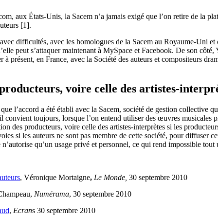
acom, aux États-Unis, la Sacem n’a jamais exigé que l’on retire de la pl
teurs [1].
 avec difficultés, avec les homologues de la Sacem au Royaume-Uni et 
elle peut s’attaquer maintenant à MySpace et Facebook. De son côté, Y
 présent, en France, avec la Société des auteurs et compositeurs drama
producteurs, voire celle des artistes-interpr
ue l’accord a été établi avec la Sacem, société de gestion collective qui
 il convient toujours, lorsque l’on entend utiliser des œuvres musicales 
on des producteurs, voire celle des artistes-interprètes si les producteur
ies si les auteurs ne sont pas membre de cette société, pour diffuser ce
 n’autorise qu’un usage privé et personnel, ce qui rend impossible tout 
auteurs
, Véronique Mortaigne
,
Le Monde,
30 septembre 2010
 Champeau,
Numérama
, 30 septembre 2010
aud
,
Ecran
s 30 septembre 2010