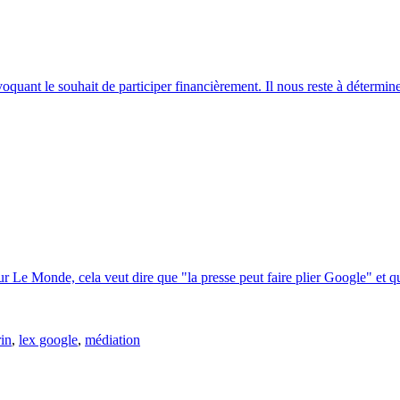
oquant le souhait de participer financièrement. Il nous reste à détermi
r Le Monde, cela veut dire que "la presse peut faire plier Google" et que
rin
,
lex google
,
médiation