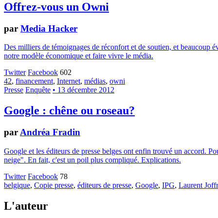
Offrez-vous un Owni
par
Media Hacker
Des milliers de témoignages de réconfort et de soutien, et beaucoup év
notre modèle économique et faire vivre le média.
Twitter
Facebook
602
42
,
financement
,
Internet
,
médias
,
owni
Presse
Enquête
• 13 décembre 2012
Google : chêne ou roseau?
par
Andréa Fradin
Google et les éditeurs de presse belges ont enfin trouvé un accord. Pou
neige". En fait, c'est un poil plus compliqué. Explications.
Twitter
Facebook
78
belgique
,
Copie presse
,
éditeurs de presse
,
Google
,
IPG
,
Laurent Joff
L'auteur