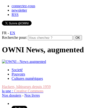
connectez-vous
newsletter
RSS
FR
-
EN
Recherche pour:
OWNI News, augmented
Societé
Pouvoirs
Cultures numériques
Hackers, bâtisseurs depuis 1959
la une :
Creative Commons
Nos dossiers
-
Nos livres