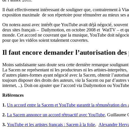
Il était effectivement intéressant de souligner que, contrairement à Vi
exposition maximale de son répertoire pour rémunérer au mieux ses au
On notera aussi avec intérêt que YouTube avait déjà négocié, souvent
deux sites français – Dailymotion, en octobre 2008 et WatTV – et qu’
monde. Cet accord ne couvrant que la musique, YouTube doit négocier à
pour que les vidéos soient totalement couvertes.
Il faut encore demander l’autorisation des 
Moins satisfaisante sans doute sera cette dernière remarque soulignant q
La Sacem ne représentant ni les producteurs ni les artistes-interprètes,
d’autres plates-formes ayant négocié avec la Sacem, obtenir l’autorisati
toujours disposer des droits des auteurs,
via
la Sacem ou par d’autres vo
internet, ..). Doit-on ajouter que l’accord via Dailymotion ou YouTube
Références
1.
Un accord entre la Sacem et YouTube garantit la rémunération des 
2.
La Sacem annonce un accord rétroactif avec YouTube
, Guillaume
3.
YouTube et les artistes français : Sacem à la folie
,
Alexandre Herv