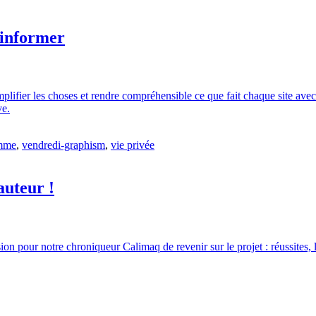
 informer
simplifier les choses et rendre compréhensible ce que fait chaque site av
ve.
amme
,
vendredi-graphism
,
vie privée
auteur !
 pour notre chroniqueur Calimaq de revenir sur le projet : réussites, lim