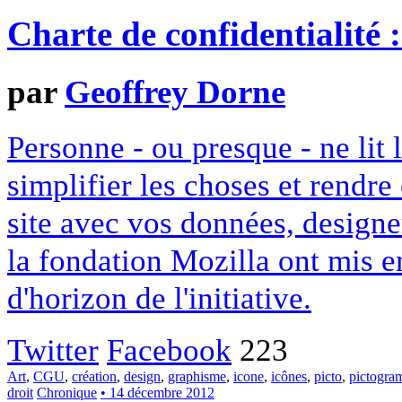
Charte de confidentialité 
par
Geoffrey Dorne
Personne - ou presque - ne lit 
simplifier les choses et rendr
site avec vos données, designe
la fondation Mozilla ont mis en
d'horizon de l'initiative.
Twitter
Facebook
223
Art
,
CGU
,
création
,
design
,
graphisme
,
icone
,
icônes
,
picto
,
pictogr
droit
Chronique
• 14 décembre 2012