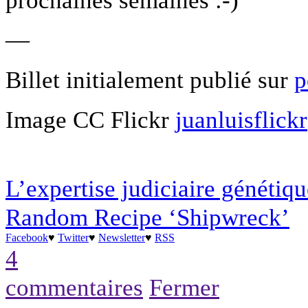
—
Billet initialement publié sur
p
Image CC Flickr
juanluisflickr
L’expertise judiciaire génétique
Random Recipe ‘Shipwreck’
Facebook
♥
Twitter
♥
Newsletter
♥
RSS
4
commentaires
Fermer