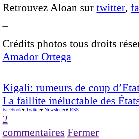
Retrouvez Aloan sur
twitter
,
f
–
Crédits photos tous droits rés
Amador Ortega
Kigali: rumeurs de coup d’Eta
La faillite inéluctable des État
Facebook
♥
Twitter
♥
Newsletter
♥
RSS
2
commentaires
Fermer