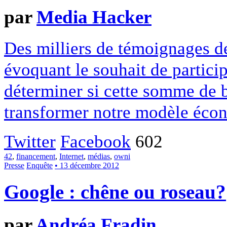
par
Media Hacker
Des milliers de témoignages de
évoquant le souhait de particip
déterminer si cette somme de 
transformer notre modèle écon
Twitter
Facebook
602
42
,
financement
,
Internet
,
médias
,
owni
Presse
Enquête
• 13 décembre 2012
Google : chêne ou roseau?
par
Andréa Fradin