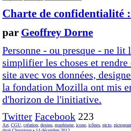
Charte de confidentialité 
par
Geoffrey Dorne
Personne - ou presque - ne lit 
simplifier les choses et rendr
site avec vos données, designe
la fondation Mozilla ont mis en
d'horizon de l'initiative.
Twitter
Facebook
223
Art
,
CGU
,
création
,
design
,
graphisme
,
icone
,
icônes
,
picto
,
pictogr
droit
Chronique
• 14 décembre 2012