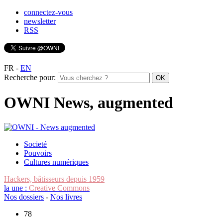
connectez-vous
newsletter
RSS
FR
-
EN
Recherche pour:
OWNI News, augmented
Societé
Pouvoirs
Cultures numériques
Hackers, bâtisseurs depuis 1959
la une :
Creative Commons
Nos dossiers
-
Nos livres
78