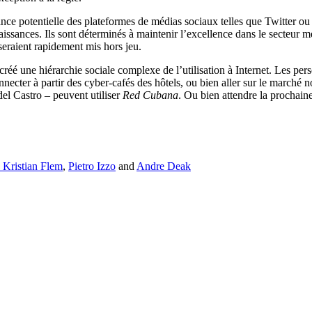
sance potentielle des plateformes de médias sociaux telles que Twitter
nces. Ils sont déterminés à maintenir l’excellence dans le secteur médic
seraient rapidement mis hors jeu.
a créé une hiérarchie sociale complexe de l’utilisation à Internet. Les
necter à partir des cyber-cafés des hôtels, ou bien aller sur le marché 
del Castro – peuvent utiliser
Red Cubana
. Ou bien attendre la prochai
 Kristian Flem
,
Pietro Izzo
and
Andre Deak