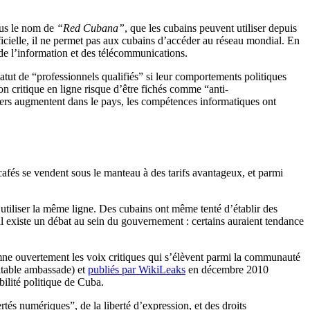
sous le nom de
“Red Cubana”
, que les cubains peuvent utiliser depuis
icielle, il ne permet pas aux cubains d’accéder au réseau mondial. En
 de l’information et des télécommunications.
statut de “professionnels qualifiés” si leur comportements politiques
n critique en ligne risque d’être fichés comme “anti-
gers augmentent dans le pays, les compétences informatiques ont
afés se vendent sous le manteau à des tarifs avantageux, et parmi
utiliser la même ligne. Des cubains ont même tenté d’établir des
u’il existe un débat au sein du gouvernement : certains auraient tendance
damne ouvertement les voix critiques qui s’élèvent parmi la communauté
itable ambassade) et
publiés par WikiLeaks
en décembre 2010
bilité politique de Cuba.
tés numériques”, de la liberté d’expression, et des droits