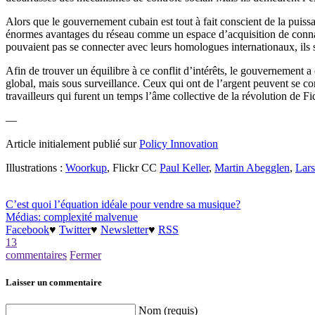
Alors que le gouvernement cubain est tout à fait conscient de la puis
énormes avantages du réseau comme un espace d’acquisition de connaissa
pouvaient pas se connecter avec leurs homologues internationaux, ils 
Afin de trouver un équilibre à ce conflit d’intérêts, le gouvernement 
global, mais sous surveillance. Ceux qui ont de l’argent peuvent se con
travailleurs qui furent un temps l’âme collective de la révolution de Fi
—
Article initialement publié sur
Policy Innovation
Illustrations :
Woorkup
, Flickr CC
Paul Keller
,
Martin Abegglen
,
Lars
C’est quoi l’équation idéale pour vendre sa musique?
Médias: complexité malvenue
Facebook
♥
Twitter
♥
Newsletter
♥
RSS
13
commentaires
Fermer
Laisser un commentaire
Nom (requis)