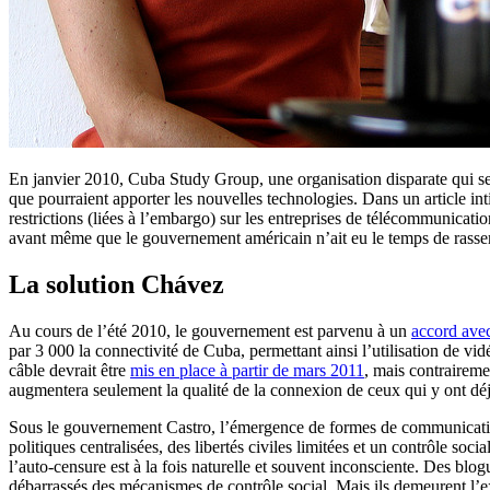
En janvier 2010, Cuba Study Group, une organisation disparate qui se 
que pourraient apporter les nouvelles technologies. Dans un article int
restrictions (liées à l’embargo) sur les entreprises de télécommunicati
avant même que le gouvernement américain n’ait eu le temps de rassem
La solution Chávez
Au cours de l’été 2010, le gouvernement est parvenu à un
accord ave
par 3 000 la connectivité de Cuba, permettant ainsi l’utilisation de v
câble devrait être
mis en place à partir de mars 2011
, mais contraireme
augmentera seulement la qualité de la connexion de ceux qui y ont déj
Sous le gouvernement Castro, l’émergence de formes de communications o
politiques centralisées, des libertés civiles limitées et un contrôle soci
l’auto-censure est à la fois naturelle et souvent inconsciente. Des bl
débarrassés des mécanismes de contrôle social. Mais ils demeurent l’ex