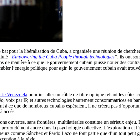
bat pour la libéralisation de Cuba, a organisée une réunion de chercheu
itulé
“
Empowering the Cuba People through technologies
”
, ils ont s
ons de manière à ce que le gouvernement cubain puisse nouer des contrats 
bler l’énergie politique pour agir, le gouvernement cubain avait trouv
c le Venezuela
pour installer un câble de fibre optique reliant les côtes
idéo, voix par IP, et autres technologies hautement consommatrices en ban
nt à ce que de nombreux cubains espéraient, il ne créera pas d’opportuni
à accès.
uvertes, sans frontières, multilatérales constitue un sérieux enjeu. La 
al profondément ancré dans la psychologie collective. L’exploration et l’ex
ogueurs comme Sánchez et Pardo Lazo ne font partie que d’un tout petit g
ception à la règle.