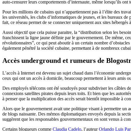
auto-censurer leurs comportements d’internaute, même lorsqu’ils ont t
Pour les millions de cubains qui n’appartiennent pas à l’élite des trav
les universités, les clubs d’informatiques de jeunes, et les bureaux de 
fait, ce réseau permet de se connecter uniquement aux sites hébergés 
Aussi objectif que cela puisse paraitre, la “distribution selon les beso
franchissent la ligne jaune définie par le gouvernement. De même, ceux
révolutionnaires”, ce qui peut aboutir à un certain nombre d’obstacle
également pénétré la société cubaine, permettant à de nombreux cubai
Accès underground et rumeurs de Blogost
L’accès à Internet est devenu un sujet chaud dans l’économie undergro
ceux qui ont un accès à domicile, beaucoup permettent à leurs amis o
Des employés télécoms ont été soudoyés pour subdiviser les câbles des
connexions satellites pirates depuis leurs toits. Et bien que les autori
à penser que la multiplication des accès serait bientôt impossible à cont
Alors que le gouvernement avait une politique visant à permettre un ac
de blogs naissante. Des mémos diplomatiques envoyés depuis la sectio
suggèrent que les responsables gouvernementaux en sont venus à cons
Certains blogueurs comme
Claudia Cadelo
, l’auteur
Orlando Luis Pa