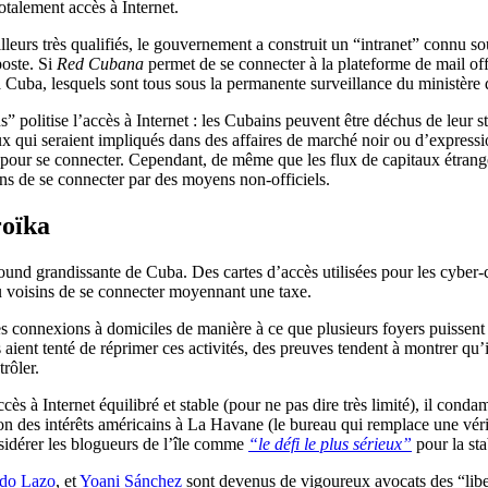
otalement accès à Internet.
ailleurs très qualifiés, le gouvernement a construit un “intranet” connu 
poste. Si
Red Cubana
permet de se connecter à la plateforme de mail off
à Cuba, lesquels sont tous sous la permanente surveillance du ministère
ins” politise l’accès à Internet : les Cubains peuvent être déchus de leur 
 qui seraient impliqués dans des affaires de marché noir ou d’expressio
s pour se connecter. Cependant, de même que les flux de capitaux étran
ns de se connecter par des moyens non-officiels.
roïka
und grandissante de Cuba. Des cartes d’accès utilisées pour les cyber-c
u voisins de se connecter moyennant une taxe.
 connexions à domiciles de manière à ce que plusieurs foyers puissent 
tés aient tenté de réprimer ces activités, des preuves tendent à montrer q
rôler.
cès à Internet équilibré et stable (pour ne pas dire très limité), il con
n des intérêts américains à La Havane (le bureau qui remplace une vér
idérer les blogueurs de l’île comme
“le défi le plus sérieux”
pour la sta
rdo Lazo
, et
Yoani Sánchez
sont devenus de vigoureux avocats des “liber