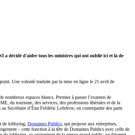
a décidé d'aider tous les ministres qui ont oublié ici et là de
point. Une volonté traduite par la mise en ligne le 21 avril de
ux de nombreux espaces blancs. Premier à passer l’examen de
ME, du tourisme, des services, des professions libérales et de la
u Secrétaire d’État Frédéric Lefebvre, en contrepartie des parts
et de lobbying,
Domaines Publics
, qui propose aux entreprises,
ngement – cette fonction à la tête de Domaines Publics avec celle de
ie du lobbying, au croisement de la presse grand public, ne figurent