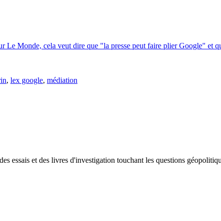
r Le Monde, cela veut dire que "la presse peut faire plier Google" et que
rin
,
lex google
,
médiation
 des essais et des livres d'investigation touchant les questions géopoliti