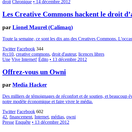
droit
Chronique
• 14 décembre 2012
Les Creative Commons hackent le droit d’
par
Lionel Maurel (Calimaq)
Toute la semaine, ce sont les dix ans des Creatives Commons. L'occasion
Twitter
Facebook
344
#cc10
,
creative commons
,
droit d'auteur
,
licences libres
Une
Vive Internet!
Édito
• 13 décembre 2012
Offrez-vous un Owni
par
Media Hacker
Des milliers de témoignages de réconfort et de soutien, et beaucoup év
notre modèle économique et faire vivre le média.
Twitter
Facebook
602
42
,
financement
,
Internet
,
médias
,
owni
Presse
Enquête
• 13 décembre 2012