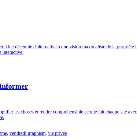
s
 Une décennie d'alternative à une vision maximaliste de la propriété in
 interactive.
 informer
simplifier les choses et rendre compréhensible ce que fait chaque site av
ve.
amme
,
vendredi-graphism
,
vie privée