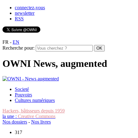
connectez-vous
newsletter
RSS
FR
-
EN
Recherche pour:
OWNI News, augmented
Societé
Pouvoirs
Cultures numériques
Hackers, bâtisseurs depuis 1959
la une :
Creative Commons
Nos dossiers
-
Nos livres
317