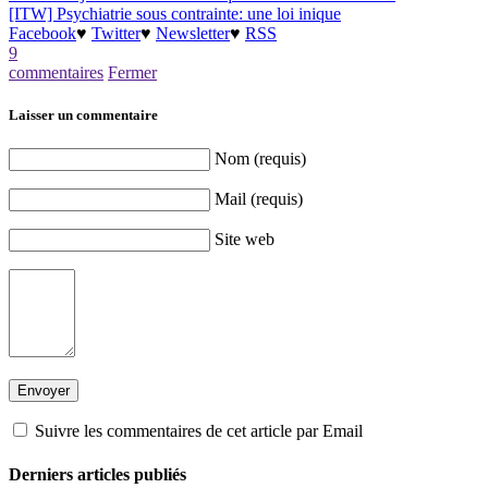
[ITW] Psychiatrie sous contrainte: une loi inique
Facebook
♥
Twitter
♥
Newsletter
♥
RSS
9
commentaires
Fermer
Laisser un commentaire
Nom (requis)
Mail (requis)
Site web
Suivre les commentaires de cet article par Email
Derniers articles publiés