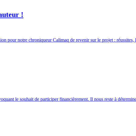
auteur !
 pour notre chroniqueur Calimaq de revenir sur le projet : réussites, lim
oquant le souhait de participer financièrement. Il nous reste à détermi