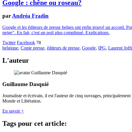
Google : chêne ou roseau?
par
Andréa Fradin
Google et les éditeurs de presse belges ont enfin trouvé un accord. Pou
neige". En fait, c'est un poil plus compliqué. Explications.
Twitter
Facebook
78
belgique
,
Copie presse
,
éditeurs de presse
,
Google
,
IPG
,
Laurent Joff
L'auteur
Guillaume Dasquié
Journaliste et écrivain, il est l'auteur de cinq ouvrages, principalement
Monde et Libération.
En savoir +
Tags pour cet article: