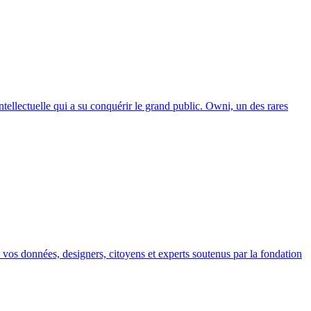
tellectuelle qui a su conquérir le grand public. Owni, un des rares
ec vos données, designers, citoyens et experts soutenus par la fondation