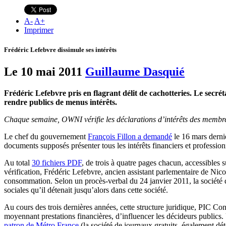
A
-
A
+
Imprimer
Frédéric Lefebvre dissimule ses intérêts
Le 10 mai 2011
Guillaume Dasquié
Frédéric Lefebvre pris en flagrant délit de cachotteries. Le secrét
rendre publics de menus intérêts.
Chaque semaine, OWNI vérifie les déclarations d’intérêts des membr
Le chef du gouvernement
François Fillon a demandé
le 16 mars dernie
documents supposés présenter tous les intérêts financiers et profess
Au total
30 fichiers PDF
, de trois à quatre pages chacun, accessibles
vérification, Frédéric Lefebvre, ancien assistant parlementaire de Nico
consommation. Selon un procès-verbal du 24 janvier 2011, la société 
sociales qu’il détenait jusqu’alors dans cette société.
Au cours des trois dernières années, cette structure juridique, PIC Co
moyennant prestations financières, d’influencer les décideurs publics
patron de Métro France
(la société de journaux gratuits, également dé