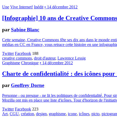
Une
Vive Internet!
Inédit
• 14 décembre 2012
[Infographie] 10 ans de Creative Common
par
Sabine Blanc
Cette semaine, Creative Commons fête ses dix ans dans le monde entier.
médias en CC en France, vous retrace cette histoire en une infographie
Twitter
Facebook
188
creative commons
,
droit d'auteur
,
Lawrence Lessig
Graphisme
Chronique
• 14 décembre 2012
Charte de confidentialité : des icônes pour
par
Geoffrey Dorne
Personne - ou presque - ne lit les politiques de confidentialité. Pour 
Mozilla ont mis en place une liste d'icônes. Tour d'horizon de l'initiati
Twitter
Facebook
223
Art
,
CGU
,
création
,
design
,
graphisme
,
icone
,
icônes
,
picto
,
pictogr