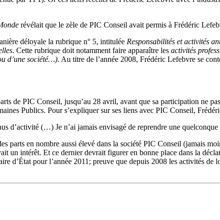
Monde
révélait que le zèle de PIC Conseil avait permis à Frédéric Lefeb
nière déloyale la rubrique n° 5, intitulée
Responsabilités et activités 
lles
. Cette rubrique doit notamment faire apparaître les
activités profes
 ou d’une société…)
. Au titre de l’année 2008, Frédéric Lefebvre se cont
arts de PIC Conseil, jusqu’au 28 avril, avant que sa participation ne pa
ines Publics. Pour s’expliquer sur ses liens avec PIC Conseil, Frédéric
us d’activité (…) Je n’ai jamais envisagé de reprendre une quelconque ac
 des parts en nombre aussi élevé dans la société PIC Conseil (jamais m
vait un intérêt. Et ce dernier devrait figurer en bonne place dans la déc
ire d’État pour l’année 2011; preuve que depuis 2008 les activités de l