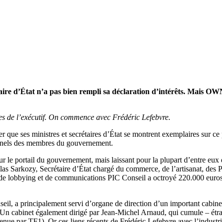
aire d’État n’a pas bien rempli sa déclaration d’intérêts. Mais OWNI 
es de l’exécutif. On commence avec Frédéric Lefebvre.
r que ses ministres et secrétaires d’État se montrent exemplaires sur ce 
ionnels des membres du gouvernement.
 sur le portail du gouvernement, mais laissant pour la plupart d’entre e
las Sarkozy, Secrétaire d’État chargé du commerce, de l’artisanat, des P
de lobbying et de communications PIC Conseil a octroyé 220.000 euros a
nseil, a principalement servi d’organe de direction d’un important cabin
. Un cabinet également dirigé par Jean-Michel Arnaud, qui cumule – étra
tenue par TF1). Or ces liens récents de Frédéric Lefebvre avec l’industr