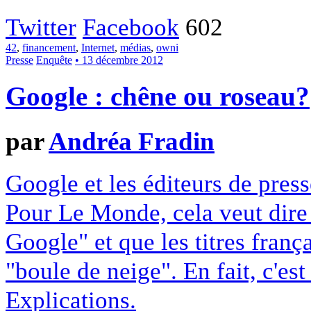
Twitter
Facebook
602
42
,
financement
,
Internet
,
médias
,
owni
Presse
Enquête
• 13 décembre 2012
Google : chêne ou roseau?
par
Andréa Fradin
Google et les éditeurs de pres
Pour Le Monde, cela veut dire q
Google" et que les titres franç
"boule de neige". En fait, c'es
Explications.