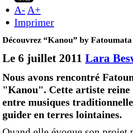
A
-
A
+
Imprimer
Découvrez “Kanou” by Fatoumata
Le 6 juillet 2011
Lara Bes
Nous avons rencontré Fatou
"Kanou". Cette artiste reine
entre musiques traditionnelle
guider en terres lointaines.
Quand elle évoque son projet p