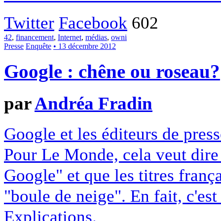
Twitter
Facebook
602
42
,
financement
,
Internet
,
médias
,
owni
Presse
Enquête
• 13 décembre 2012
Google : chêne ou roseau?
par
Andréa Fradin
Google et les éditeurs de pres
Pour Le Monde, cela veut dire q
Google" et que les titres franç
"boule de neige". En fait, c'es
Explications.