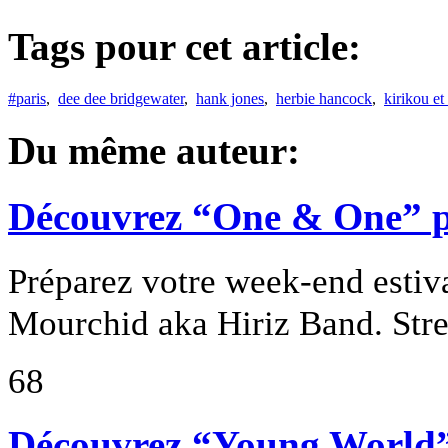
Tags pour cet article:
#paris
,
dee dee bridgewater
,
hank jones
,
herbie hancock
,
kirikou et
Du même auteur:
Découvrez “One & One” p
Préparez votre week-end estiv
Mourchid aka Hiriz Band. Stree
68
Découvrez “Young World”