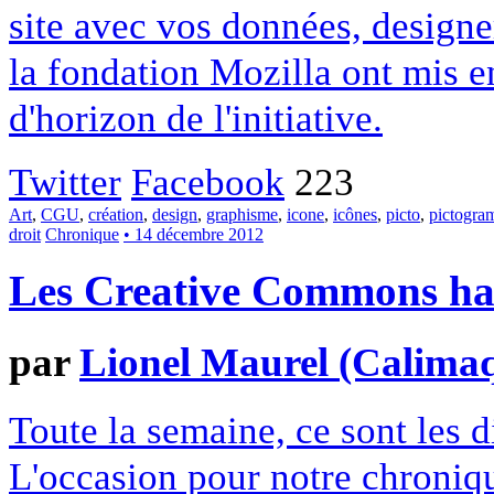
site avec vos données, designe
la fondation Mozilla ont mis en
d'horizon de l'initiative.
Twitter
Facebook
223
Art
,
CGU
,
création
,
design
,
graphisme
,
icone
,
icônes
,
picto
,
pictogr
droit
Chronique
• 14 décembre 2012
Les Creative Commons hack
par
Lionel Maurel (Calima
Toute la semaine, ce sont les
L'occasion pour notre chroniqu