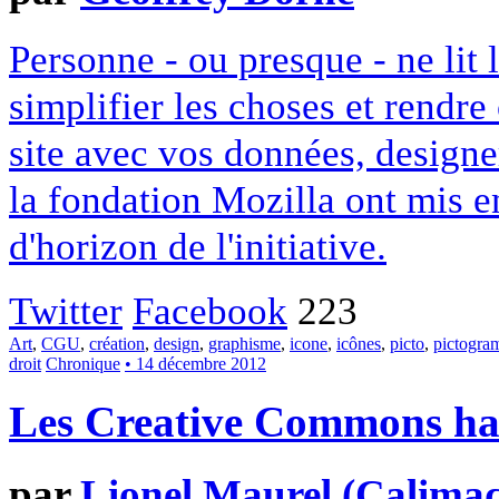
Personne - ou presque - ne lit 
simplifier les choses et rendr
site avec vos données, designe
la fondation Mozilla ont mis en
d'horizon de l'initiative.
Twitter
Facebook
223
Art
,
CGU
,
création
,
design
,
graphisme
,
icone
,
icônes
,
picto
,
pictogr
droit
Chronique
• 14 décembre 2012
Les Creative Commons hack
par
Lionel Maurel (Calima