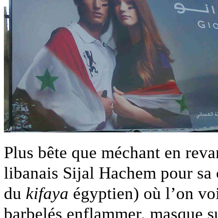
Plus bête que méchant en reva
libanais Sijal Hachem pour s
du
kifaya
égyptien) où l’on voi
barbelés enflammer, masque su