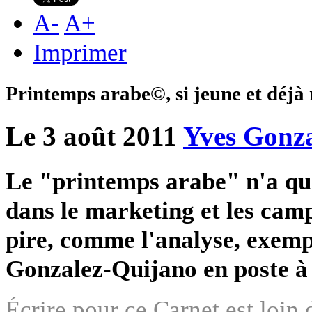
A
-
A
+
Imprimer
Printemps arabe©, si jeune et déjà
Le 3 août 2011
Yves Gonz
Le "printemps arabe" n'a que 
dans le marketing et les camp
pire, comme l'analyse, exempl
Gonzalez-Quijano en poste 
Écrire pour ce Carnet est loin d