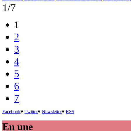
1/7
1
2
3
4
5
6
7
Facebook
♥
Twitter
♥
Newsletter
♥
RSS
En une