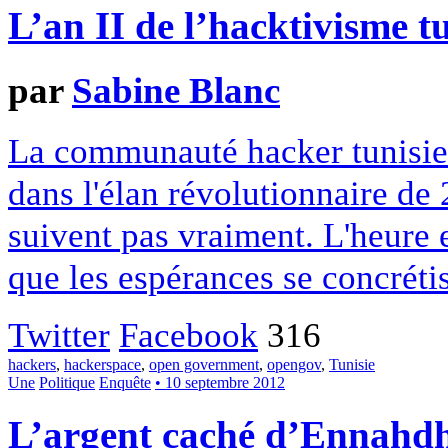
L’an II de l’hacktivisme t
par
Sabine Blanc
La communauté hacker tunisien
dans l'élan révolutionnaire de 
suivent pas vraiment. L'heure 
que les espérances se concrétis
Twitter
Facebook
316
hackers
,
hackerspace
,
open government
,
opengov
,
Tunisie
Une
Politique
Enquête
• 10 septembre 2012
L’argent caché d’Ennahd