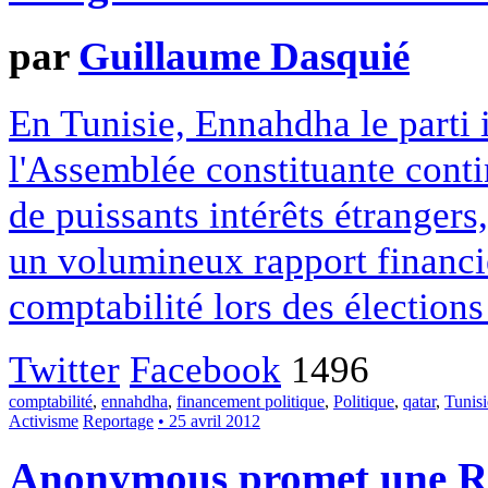
par
Guillaume Dasquié
En Tunisie, Ennahdha le parti i
l'Assemblée constituante conti
de puissants intérêts étrangers
un volumineux rapport financie
comptabilité lors des élections
Twitter
Facebook
1496
comptabilité
,
ennahdha
,
financement politique
,
Politique
,
qatar
,
Tunisi
Activisme
Reportage
• 25 avril 2012
Anonymous promet une Ré