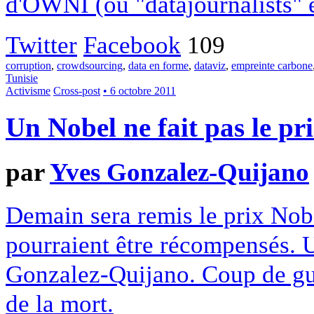
d'OWNI (ou "datajournalists" e
Twitter
Facebook
109
corruption
,
crowdsourcing
,
data en forme
,
dataviz
,
empreinte carbone
Tunisie
Activisme
Cross-post
• 6 octobre 2011
Un Nobel ne fait pas le p
par
Yves Gonzalez-Quijano
Demain sera remis le prix Nobe
pourraient être récompensés. 
Gonzalez-Quijano. Coup de gue
de la mort.