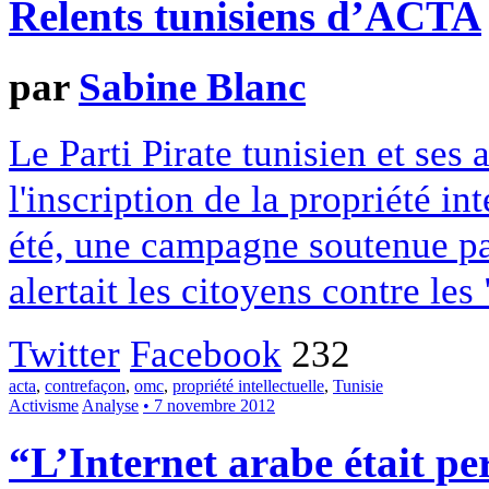
Relents tunisiens d’ACTA
par
Sabine Blanc
Le Parti Pirate tunisien et ses
l'inscription de la propriété in
été, une campagne soutenue pa
alertait les citoyens contre le
Twitter
Facebook
232
acta
,
contrefaçon
,
omc
,
propriété intellectuelle
,
Tunisie
Activisme
Analyse
• 7 novembre 2012
“L’Internet arabe était p