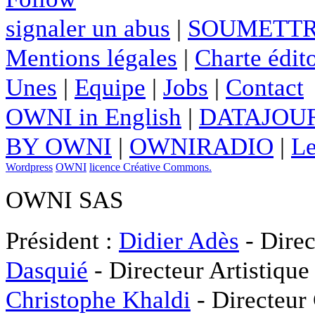
signaler un abus
|
SOUMETTR
Mentions légales
|
Charte édito
Unes
|
Equipe
|
Jobs
|
Contact
OWNI in English
|
DATAJOUR
BY OWNI
|
OWNIRADIO
|
Le
Wordpress
OWNI
licence Créative Commons.
OWNI SAS
Président :
Didier Adès
- Direc
Dasquié
- Directeur Artistique
Christophe Khaldi
- Directeur