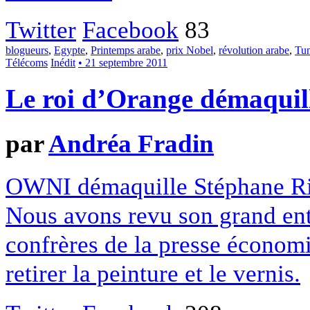
Twitter
Facebook
83
blogueurs
,
Egypte
,
Printemps arabe
,
prix Nobel
,
révolution arabe
,
Tun
Télécoms
Inédit
• 21 septembre 2011
Le roi d’Orange démaquil
par
Andréa Fradin
OWNI démaquille Stéphane Ric
Nous avons revu son grand ent
confrères de la presse écono
retirer la peinture et le vernis.