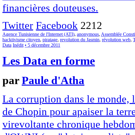
financières douteuses.
Twitter
Facebook
2212
Agence Tunisienne de l'Internet (ATI)
,
anonymous
,
Assemblée Consti
hacktivisme citoyen
,
piratage
,
revolution du Jasmin
,
révolution web
,
T
Data
Inédit
• 5 décembre 2011
Les Data en forme
par
Paule d'Atha
La corruption dans le monde, 
de Chopin pour apaiser la terre.
virevoltante chronique hebdom