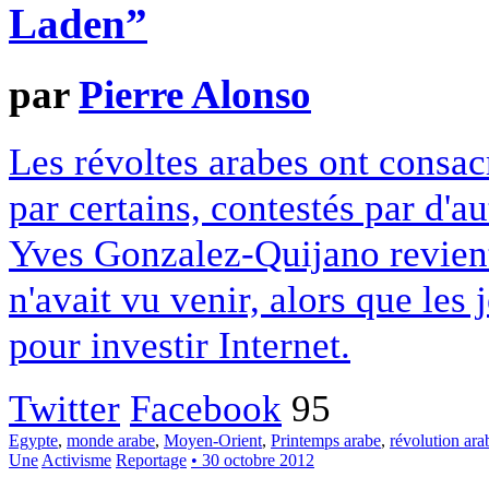
Laden”
par
Pierre Alonso
Les révoltes arabes ont consac
par certains, contestés par d'a
Yves Gonzalez-Quijano revient
n'avait vu venir, alors que les
pour investir Internet.
Twitter
Facebook
95
Egypte
,
monde arabe
,
Moyen-Orient
,
Printemps arabe
,
révolution ara
Une
Activisme
Reportage
• 30 octobre 2012