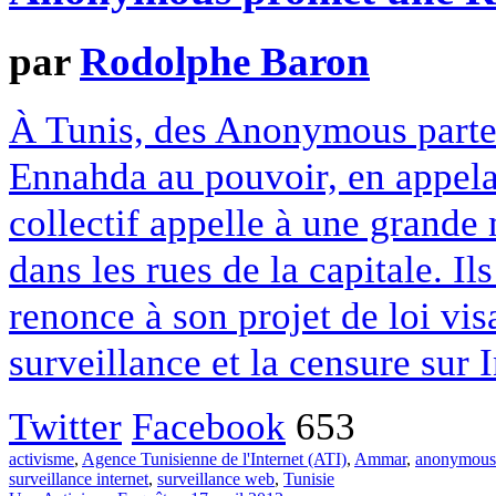
par
Rodolphe Baron
À Tunis, des Anonymous partent
Ennahda au pouvoir, en appela
collectif appelle à une grande
dans les rues de la capitale. I
renonce à son projet de loi vis
surveillance et la censure sur 
Twitter
Facebook
653
activisme
,
Agence Tunisienne de l'Internet (ATI)
,
Ammar
,
anonymous
surveillance internet
,
surveillance web
,
Tunisie