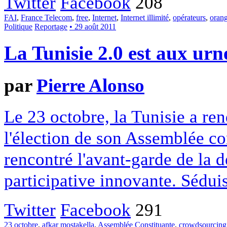
Twitter
Facebook
208
FAI
,
France Telecom
,
free
,
Internet
,
Internet illimité
,
opérateurs
,
oran
Politique
Reportage
• 29 août 2011
La Tunisie 2.0 est aux urn
par
Pierre Alonso
Le 23 octobre, la Tunisie a re
l'élection de son Assemblée c
rencontré l'avant-garde de la 
participative innovante. Sédui
Twitter
Facebook
291
23 octobre
,
afkar mostakella
,
Assemblée Constituante
,
crowdsourcing