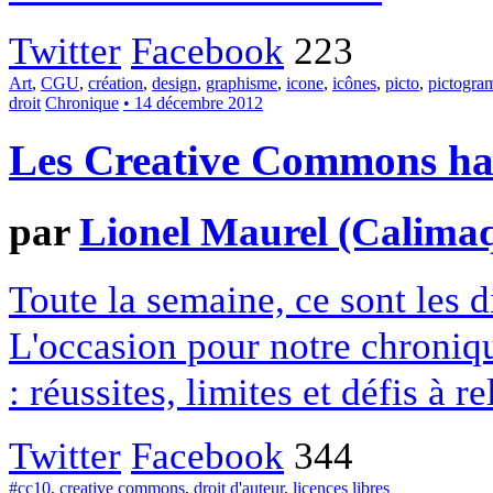
Twitter
Facebook
223
Art
,
CGU
,
création
,
design
,
graphisme
,
icone
,
icônes
,
picto
,
pictogr
droit
Chronique
• 14 décembre 2012
Les Creative Commons hack
par
Lionel Maurel (Calima
Toute la semaine, ce sont les
L'occasion pour notre chroniqu
: réussites, limites et défis à re
Twitter
Facebook
344
#cc10
,
creative commons
,
droit d'auteur
,
licences libres