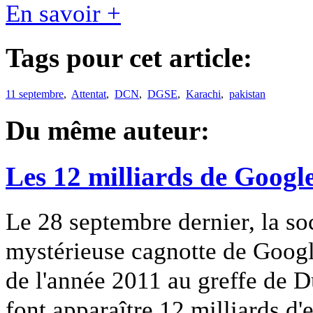
En savoir +
Tags pour cet article:
11 septembre
,
Attentat
,
DCN
,
DGSE
,
Karachi
,
pakistan
Du même auteur:
Les 12 milliards de Googl
Le 28 septembre dernier, la so
mystérieuse cagnotte de Googl
de l'année 2011 au greffe de D
font apparaître 12 milliards d