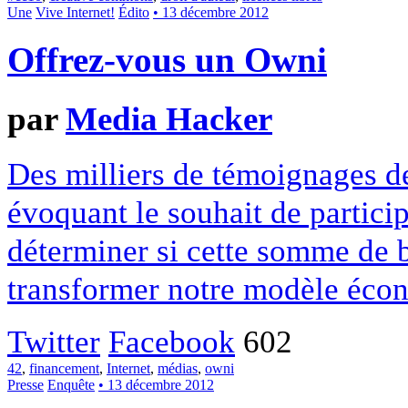
Une
Vive Internet!
Édito
• 13 décembre 2012
Offrez-vous un Owni
par
Media Hacker
Des milliers de témoignages de
évoquant le souhait de particip
déterminer si cette somme de 
transformer notre modèle écon
Twitter
Facebook
602
42
,
financement
,
Internet
,
médias
,
owni
Presse
Enquête
• 13 décembre 2012