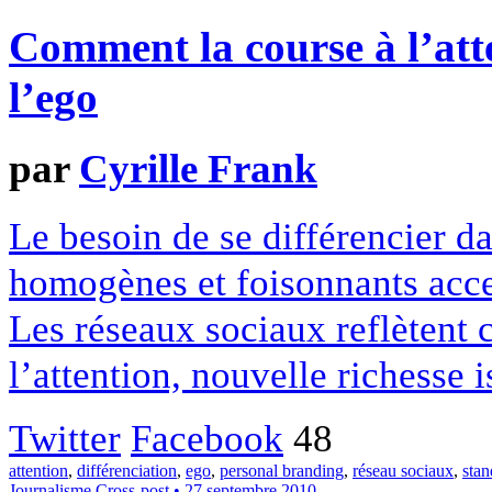
Comment la course à l’atte
l’ego
par
Cyrille Frank
Le besoin de se différencier d
homogènes et foisonnants accen
Les réseaux sociaux reflètent 
l’attention, nouvelle richesse i
Twitter
Facebook
48
attention
,
différenciation
,
ego
,
personal branding
,
réseau sociaux
,
stan
Journalisme
Cross-post
• 27 septembre 2010