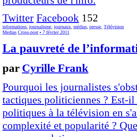
producteurs de l'info.
Twitter
Facebook
152
informations
,
journalisme
,
journaux
,
médias
,
presse
,
Télévision
Medias
Cross-post
• 7 février 2011
La pauvreté de l’informat
par
Cyrille Frank
Pourquoi les journalistes s'obs
tactiques politiciennes ? Est-il 
politiques à la télévision en s'
complexité et popularité ? Qu