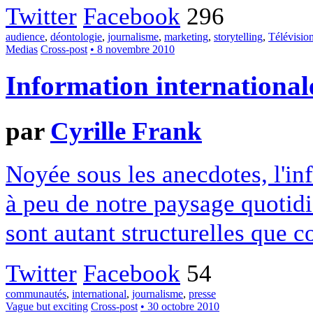
Twitter
Facebook
296
audience
,
déontologie
,
journalisme
,
marketing
,
storytelling
,
Télévisio
Medias
Cross-post
• 8 novembre 2010
Information internationale 
par
Cyrille Frank
Noyée sous les anecdotes, l'in
à peu de notre paysage quotidi
sont autant structurelles que c
Twitter
Facebook
54
communautés
,
international
,
journalisme
,
presse
Vague but exciting
Cross-post
• 30 octobre 2010