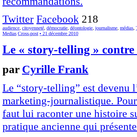
recommandations.
Twitter
Facebook
218
audience
,
citoyenneté
,
démocratie
,
déontologie
,
journalisme
,
médias
,
Medias
Cross-post
• 21 décembre 2010
Le « story-telling » contre
par
Cyrille Frank
Le “story-telling” est devenu 
marketing-journalistique. Pour 
faut lui raconter une histoire 
pratique ancienne qui présente