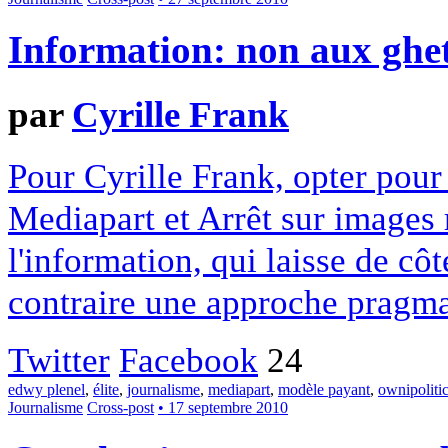
Information: non aux ghett
par
Cyrille Frank
Pour Cyrille Frank, opter pou
Mediapart et Arrêt sur images r
l'information, qui laisse de cô
contraire une approche pragma
Twitter
Facebook
24
edwy plenel
,
élite
,
journalisme
,
mediapart
,
modèle payant
,
ownipoliti
Journalisme
Cross-post
• 17 septembre 2010