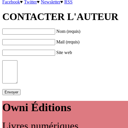
Facebook
♥
Twitter
♥
Newsletter
♥
RSS
CONTACTER L'AUTEUR
Nom (requis)
Mail (requis)
Site web
Owni
Éditions
Livres numériques,