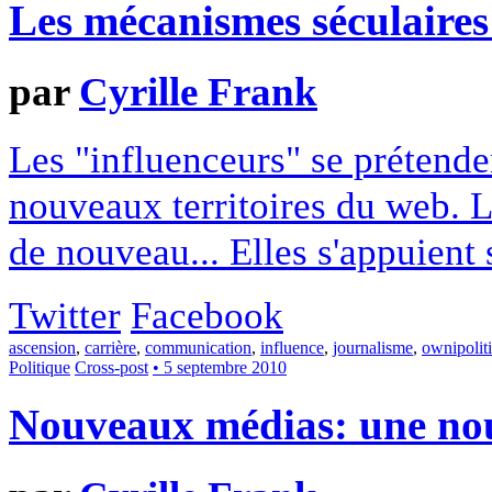
Les mécanismes séculaires
par
Cyrille Frank
Les "influenceurs" se prétenden
nouveaux territoires du web. L
de nouveau... Elles s'appuient 
Twitter
Facebook
ascension
,
carrière
,
communication
,
influence
,
journalisme
,
ownipolit
Politique
Cross-post
• 5 septembre 2010
Nouveaux médias: une nou