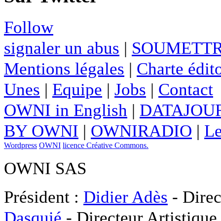
Follow
signaler un abus
|
SOUMETTR
Mentions légales
|
Charte édito
Unes
|
Equipe
|
Jobs
|
Contact
OWNI in English
|
DATAJOUR
BY OWNI
|
OWNIRADIO
|
Le
Wordpress
OWNI
licence Créative Commons.
OWNI SAS
Président :
Didier Adès
- Direc
Dasquié
- Directeur Artistique