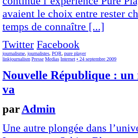
continué l’expérience Pure Pl
avaient le choix entre rester c
temps de connaître [...]
Twitter
Facebook
journalisme
,
journalistes
,
PQR
,
pure player
linkjournalism
Presse
Medias
Internet
• 24 septembre 2009
Nouvelle République : un m
va
par
Admin
Une autre plongée dans l’unive