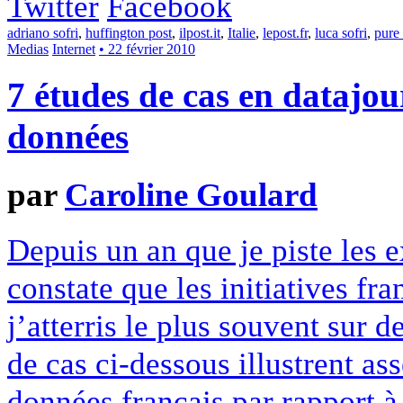
Twitter
Facebook
adriano sofri
,
huffington post
,
ilpost.it
,
Italie
,
lepost.fr
,
luca sofri
,
pure
Medias
Internet
• 22 février 2010
7 études de cas en datajou
données
par
Caroline Goulard
Depuis un an que je piste les 
constate que les initiatives fra
j’atterris le plus souvent sur d
de cas ci-dessous illustrent as
données français par rapport à 