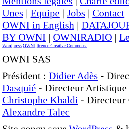
Mentions légales
|
Charte édito
Unes
|
Equipe
|
Jobs
|
Contact
OWNI in English
|
DATAJOUR
BY OWNI
|
OWNIRADIO
|
Le
Wordpress
OWNI
licence Créative Commons.
OWNI SAS
Président :
Didier Adès
- Direc
Dasquié
- Directeur Artistique
Christophe Khaldi
- Directeur
Alexandre Talec
Site conçu sous
WordPress
& h