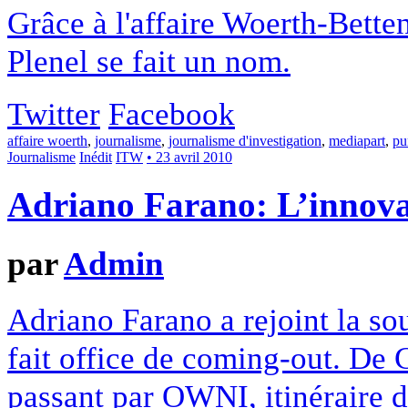
Grâce à l'affaire Woerth-Bette
Plenel se fait un nom.
Twitter
Facebook
affaire woerth
,
journalisme
,
journalisme d'investigation
,
mediapart
,
pu
Journalisme
Inédit
ITW
• 23 avril 2010
Adriano Farano: L’innovat
par
Admin
Adriano Farano a rejoint la so
fait office de coming-out. De 
passant par OWNI, itinéraire d