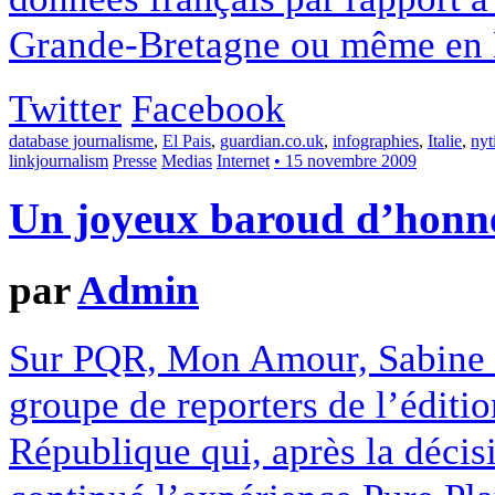
Grande-Bretagne ou même en 
Twitter
Facebook
database journalisme
,
El Pais
,
guardian.co.uk
,
infographies
,
Italie
,
nyt
linkjournalism
Presse
Medias
Internet
• 15 novembre 2009
Un joyeux baroud d’honn
par
Admin
Sur PQR, Mon Amour, Sabine B
groupe de reporters de l’éditi
République qui, après la décisi