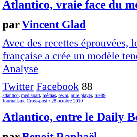
Atlantico, vraie face du 
par
Vincent Glad
Avec des recettes éprouvées, l
française a crée un modèle ten
Analyse
Twitter
Facebook
88
atlantico
,
mediapart
,
médias
,
owni
,
pure player
,
rue89
Journalisme
Cross-post
• 28 octobre 2010
Atlantico, entre le Daily B
par
Benoit Raphaël