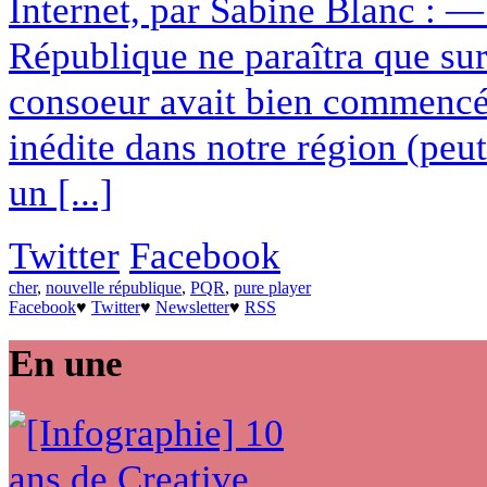
Internet, par Sabine Blanc : 
République ne paraîtra que s
consoeur avait bien commencé. 
inédite dans notre région (peu
un [...]
Twitter
Facebook
cher
,
nouvelle république
,
PQR
,
pure player
Facebook
♥
Twitter
♥
Newsletter
♥
RSS
En une