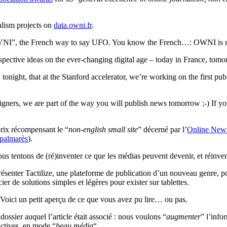
nalism projects on
data.owni.fr
.
“OVNI”, the French way to say UFO. You know the French…: OWNI is no
pective ideas on the ever-changing digital age – today in France, to
night, that at the Stanford accelerator, we’re working on the first publis
signers, we are part of the way you will publish news tomorrow ;-) If yo
rix récompensant le “
non-english small site
” décerné par l’
Online News
 palmarès
).
s tentons de (ré)inventer ce que les médias peuvent devenir, et réinvente
enter Tactilize, une plateforme de publication d’un nouveau genre, po
er de solutions simples et légères pour exister sur tablettes.
Voici un petit aperçu de ce que vous avez pu lire… ou pas.
dossier auquel l’article était associé : nous voulons “
augmenter
” l’info
ractives, en mode “
beau média
“…