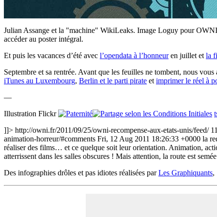
Julian Assange et la "machine" WikiLeaks. Image Loguy pour OWNI.
accéder au poster intégral.
Et puis les vacances d’été avec
l’opendata à l’honneur
en juillet et
la f
Septembre et sa rentrée. Avant que les feuilles ne tombent, nous vous 
iTunes au Luxembourg
,
Berlin et le parti pirate
et
imprimer le réel à p
—
Illustration Flickr
]]>
http://owni.fr/2011/09/25/owni-recompense-aux-etats-unis/feed/
1
animation-horreur/#comments
Fri, 12 Aug 2011 18:26:33 +0000
la r
réaliser des films… et ce quelque soit leur orientation. Animation, a
atterrissent dans les salles obscures ! Mais attention, la route est s
Des infographies drôles et pas idiotes réalisées par
Les Graphiquants
,