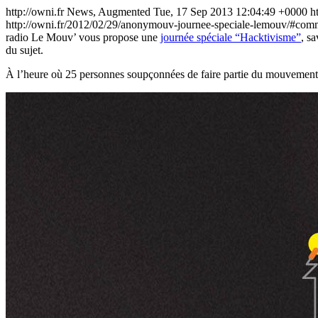
http://owni.fr
News, Augmented
Tue, 17 Sep 2013 12:04:49 +0000
h
http://owni.fr/2012/02/29/anonymouv-journee-speciale-lemouv/#com
radio Le Mouv’ vous propose une
journée spéciale “Hacktivisme”
, s
du sujet.
À l’heure où 25 personnes soupçonnées de faire partie du mouvement A