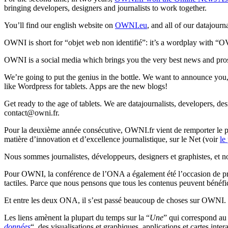
bringing developers, designers and journalists to work together.
You’ll find our english website on
OWNI.eu
, and all of our datajour
OWNI is short for “objet web non identifié”: it’s a wordplay with 
OWNI is a social media which brings you the very best news and pros
We’re going to put the genius in the bottle. We want to announce you, to
like Wordpress for tablets. Apps are the new blogs!
Get ready to the age of tablets. We are datajournalists, developers, de
contact@owni.fr.
Pour la deuxième année consécutive, OWNI.fr vient de remporter le p
matière d’innovation et d’excellence journalistique, sur le Net (voir
le
Nous sommes journalistes, développeurs, designers et graphistes, et nou
Pour OWNI, la conférence de l’ONA a également été l’occasion de prés
tactiles. Parce que nous pensons que tous les contenus peuvent bénéfici
Et entre les deux ONA, il s’est passé beaucoup de choses sur OWNI. 
Les liens amènent la plupart du temps sur la “
Une
” qui correspond au 
données
“, des visualisations et graphiques, applications et cartes inte