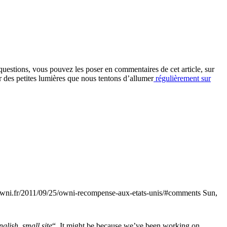
estions, vous pouvez les poser en commentaires de cet article, sur
 des petites lumières que nous tentons d’allumer
régulièrement sur
/owni.fr/2011/09/25/owni-recompense-aux-etats-unis/#comments
Sun,
glish, small site
“. It might be because we’ve been working on