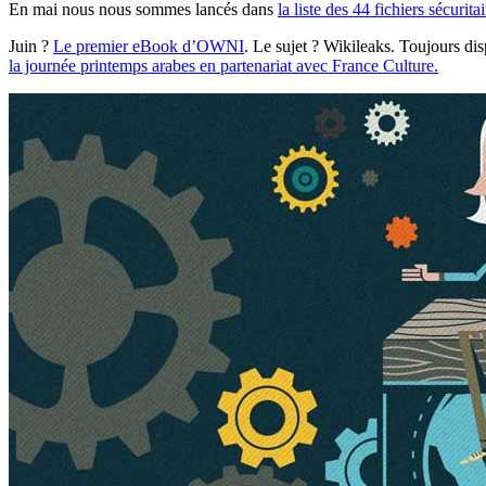
En mai nous nous sommes lancés dans
la liste des 44 fichiers sécurita
Juin ?
Le premier eBook d’OWNI
. Le sujet ? Wikileaks. Toujours di
la journée printemps arabes en partenariat avec France Culture.