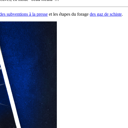
des subventions à la presse
et les étapes du forage
des gaz de schiste
.