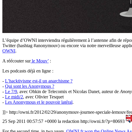
L’équipe d’OWNI interviendra régulièrement à l’antenne afin de répon
Twitter (hashtag #anonymouv) ou encore via notre merveilleuse applica
OWNI
.
A réécouter sur
le Mouv’
:
Les podcasts déjà en ligne :
-
L’hacktivisme est-il un anarchisme ?
-
Qui sont les Anonymous ?
-
Le 7/9
, avec Ohkin de Telecomix et Nicolas Danet, auteur de
Anony
-
Le midi/2
, avec Olivier Tesquet
-
Les Anonymous et le pouvoir latéral
.
]]>
http://owni.fr/2012/02/29/anonymouv-journee-speciale-lemouv/fe
25 Sep 2011 00:57:57 +0000
la redaction
http://owni.fr/?p=80693
For the second time, in two years,
OWNI.fr won the Online News Ass