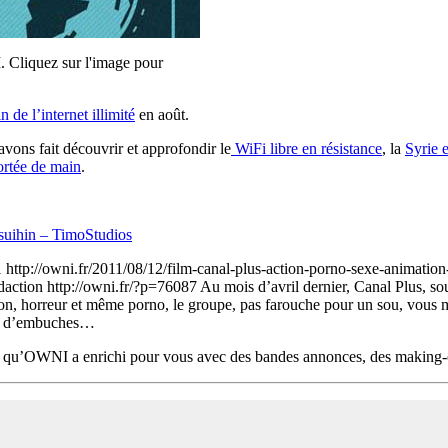
 Cliquez sur l'image pour
in de l’internet illimité
en août.
avons fait découvrir et approfondir le
WiFi libre en résistance
, la
Syrie e
ortée de main
.
tsuihin – TimoStudios
1
http://owni.fr/2011/08/12/film-canal-plus-action-porno-sexe-animation
edaction
http://owni.fr/?p=76087
Au mois d’avril dernier, Canal Plus, sou
ction, horreur et même porno, le groupe, pas farouche pour un sou, vous
emée d’embuches…
 qu’OWNI a enrichi pour vous avec des bandes annonces, des making-o