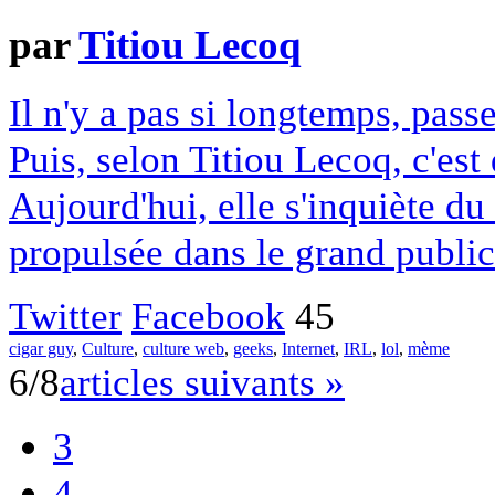
par
Titiou Lecoq
Il n'y a pas si longtemps, passe
Puis, selon Titiou Lecoq, c'es
Aujourd'hui, elle s'inquiète d
propulsée dans le grand public
Twitter
Facebook
45
cigar guy
,
Culture
,
culture web
,
geeks
,
Internet
,
IRL
,
lol
,
mème
6/8
articles suivants »
3
4