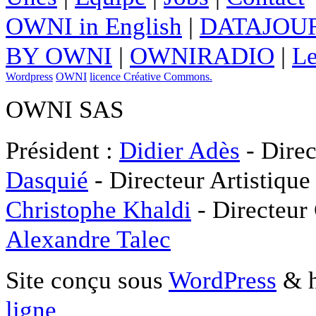
OWNI in English
|
DATAJOUR
BY OWNI
|
OWNIRADIO
|
Le
Wordpress
OWNI
licence Créative Commons.
OWNI SAS
Président :
Didier Adès
- Direc
Dasquié
- Directeur Artistique
Christophe Khaldi
- Directeur
Alexandre Talec
Site conçu sous
WordPress
& h
ligne