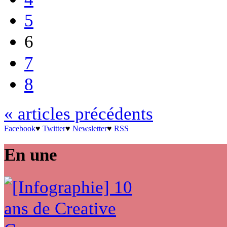
5
6
7
8
« articles précédents
Facebook
♥
Twitter
♥
Newsletter
♥
RSS
En une