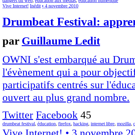
dangers du web
,
éducation aux médias
,
éducation numérique
Vive Internet!
Inédit
• 4 novembre 2010
Drumbeat Festival: appren
par
Guillaume Ledit
OWNI s'est embarqué au Drumb
l'évènement qui a pour objectif
participatifs centrés sur l'édu
ouvert au plus grand nombre.
Twitter
Facebook
45
drumbeat festival
,
éducation
,
firefox
,
hacking
,
internet libre
,
mozilla
,
Vive Internet!
• 3 novembre 2