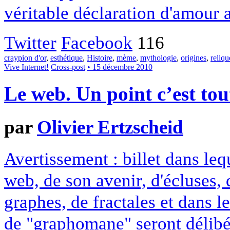
véritable déclaration d'amour 
Twitter
Facebook
116
craypion d'or
,
esthétique
,
Histoire
,
mème
,
mythologie
,
origines
,
reliqu
Vive Internet!
Cross-post
• 15 décembre 2010
Le web. Un point c’est tou
par
Olivier Ertzscheid
Avertissement : billet dans leq
web, de son avenir, d'écluses, 
graphes, de fractales et dans l
de "graphomane" seront délib