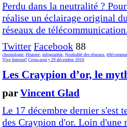
Perdu dans la neutralité ? Pou
réalise un éclairage original du
réseaux de télécommunication
Twitter
Facebook
88
chronologie
,
Histoire
,
infographie
,
Neutralité des réseaux
,
télécommun
Vive Internet!
Cross-post
• 29 décembre 2010
Les Craypion d’or, le myt
par
Vincent Glad
Le 17 décembre dernier s'est t
des Craypion d'or. Loin d'une