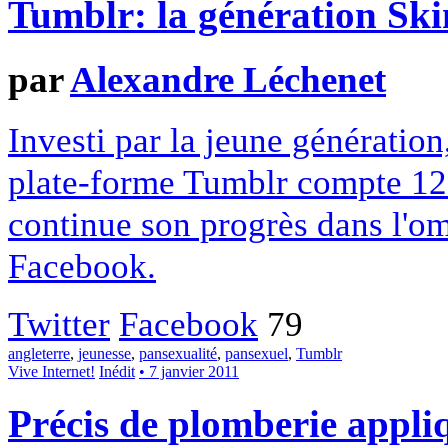
Tumblr: la génération Ski
par
Alexandre Léchenet
Investi par la jeune génératio
plate-forme Tumblr compte 12 
continue son progrès dans l'om
Facebook.
Twitter
Facebook
79
angleterre
,
jeunesse
,
pansexualité
,
pansexuel
,
Tumblr
Vive Internet!
Inédit
• 7 janvier 2011
Précis de plomberie appli