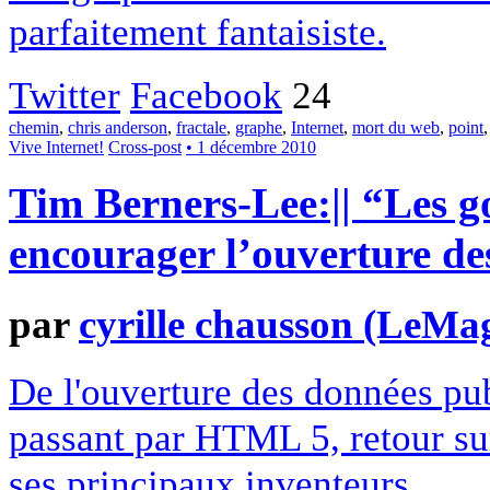
parfaitement fantaisiste.
Twitter
Facebook
24
chemin
,
chris anderson
,
fractale
,
graphe
,
Internet
,
mort du web
,
point
Vive Internet!
Cross-post
• 1 décembre 2010
Tim Berners-Lee:|| “Les 
encourager l’ouverture de
par
cyrille chausson (LeMa
De l'ouverture des données pub
passant par HTML 5, retour sur
ses principaux inventeurs.