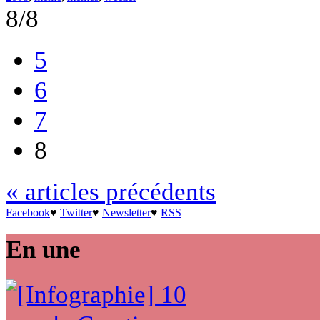
8/8
5
6
7
8
« articles précédents
Facebook
♥
Twitter
♥
Newsletter
♥
RSS
En une