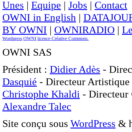
Unes
|
Equipe
|
Jobs
|
Contact
OWNI in English
|
DATAJOUR
BY OWNI
|
OWNIRADIO
|
Le
Wordpress
OWNI
licence Créative Commons.
OWNI SAS
Président :
Didier Adès
- Direc
Dasquié
- Directeur Artistique
Christophe Khaldi
- Directeur
Alexandre Talec
Site conçu sous
WordPress
& h