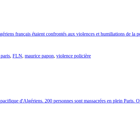
iens français étaient confrontés aux violences et humiliations de la po
 paris
,
FLN
,
maurice papon
,
violence policière
on pacifique d'Algériens. 200 personnes sont massacrées en plein Paris. 