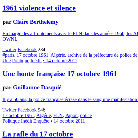
1961 violence et silence
par
Claire Berthelemy
En marge des affrontements avec le FLN dans les années 1960, les Algér
OWNI.
Twitter
Facebook
284
#paris
,
17 octobre 1961
,
Algérie
,
archive de la préfecture de police de
Une
Politique
Inédit
• 14 octobre 2011
Une honte française 17 octobre 1961
par
Guillaume Dasquié
Il y a 50 ans, la police française écrase dans le sang une manifestati
Twitter
Facebook
946
17 octobre 1961
,
Algérie
,
FLN
,
Papon
,
police
Politique
Inédit
Enquête
• 14 octobre 2011
La rafle du 17 octobre