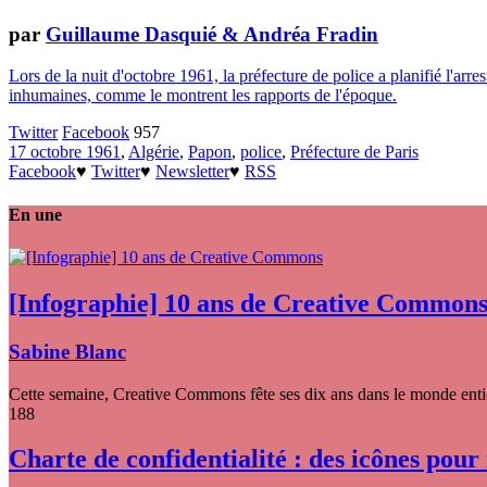
par
Guillaume Dasquié & Andréa Fradin
Lors de la nuit d'octobre 1961, la préfecture de police a planifié l'arr
inhumaines, comme le montrent les rapports de l'époque.
Twitter
Facebook
957
17 octobre 1961
,
Algérie
,
Papon
,
police
,
Préfecture de Paris
Facebook
♥
Twitter
♥
Newsletter
♥
RSS
En une
[Infographie] 10 ans de Creative Common
Sabine Blanc
Cette semaine, Creative Commons fête ses dix ans dans le monde entier
188
Charte de confidentialité : des icônes pour