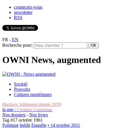
connectez-vous
newsletter
RSS
FR
-
EN
Recherche pour:
OWNI News, augmented
Societé
Pouvoirs
Cultures numériques
Hackers, bâtisseurs depuis 1959
la une :
Creative Commons
Nos dossiers
-
Nos livres
Tag #
17 octobre 1961
Politique
Inédit
Enquête
• 14 octobre 2011