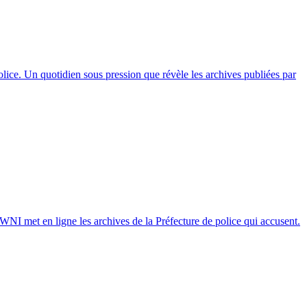
lice. Un quotidien sous pression que révèle les archives publiées par
OWNI met en ligne les archives de la Préfecture de police qui accusent.