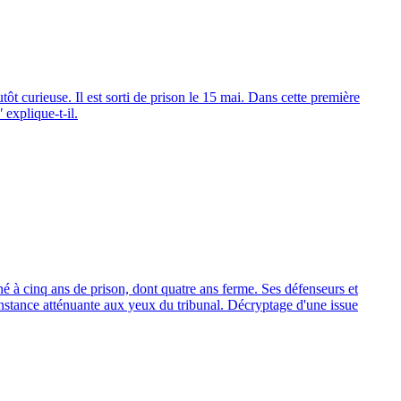
t curieuse. Il est sorti de prison le 15 mai. Dans cette première
"
explique-t-il.
é à cinq ans de prison, dont quatre ans ferme. Ses défenseurs et
constance atténuante aux yeux du tribunal. Décryptage d'une issue