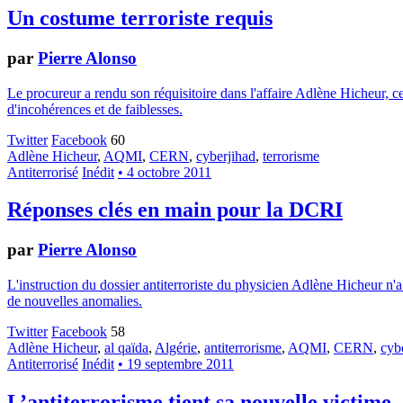
Un costume terroriste requis
par
Pierre Alonso
Le procureur a rendu son réquisitoire dans l'affaire Adlène Hicheur, ce
d'incohérences et de faiblesses.
Twitter
Facebook
60
Adlène Hicheur
,
AQMI
,
CERN
,
cyberjihad
,
terrorisme
Antiterrorisé
Inédit
• 4 octobre 2011
Réponses clés en main pour la DCRI
par
Pierre Alonso
L'instruction du dossier antiterroriste du physicien Adlène Hicheur n'a
de nouvelles anomalies.
Twitter
Facebook
58
Adlène Hicheur
,
al qaïda
,
Algérie
,
antiterrorisme
,
AQMI
,
CERN
,
cyb
Antiterrorisé
Inédit
• 19 septembre 2011
L’antiterrorisme tient sa nouvelle victime