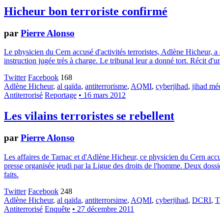
Hicheur bon terroriste confirmé
par
Pierre Alonso
Le physicien du Cern accusé d'activités terroristes, Adlène Hicheur, a
instruction jugée très à charge. Le tribunal leur a donné tort. Récit d'u
Twitter
Facebook
168
Adlène Hicheur
,
al qaïda
,
antiterrorisme
,
AQMI
,
cyberjihad
,
jihad mé
Antiterrorisé
Reportage
• 16 mars 2012
Les vilains terroristes se rebellent
par
Pierre Alonso
Les affaires de Tarnac et d'Adlène Hicheur, ce physicien du Cern accusé
presse organisée jeudi par la Ligue des droits de l'homme. Deux dossier
faits.
Twitter
Facebook
248
Adlène Hicheur
,
al qaïda
,
antiterrorsime
,
AQMI
,
cyberjihad
,
DCRI
,
T
Antiterrorisé
Enquête
• 27 décembre 2011