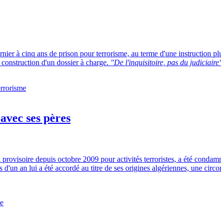
er à cinq ans de prison pour terrorisme, au terme d'une instruction plutô
 construction d'un dossier à charge.
"De l'inquisitoire, pas du judiciaire
errorisme
avec ses pères
rovisoire depuis octobre 2009 pour activités terroristes, a été condamn
 d'un an lui a été accordé au titre de ses origines algériennes, une cir
me