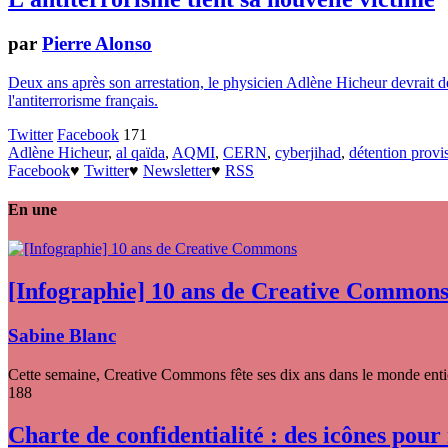
par
Pierre Alonso
Deux ans après son arrestation, le physicien Adlène Hicheur devrait dem
l'antiterrorisme français.
Twitter
Facebook
171
Adlène Hicheur
,
al qaïda
,
AQMI
,
CERN
,
cyberjihad
,
détention provi
Facebook
♥
Twitter
♥
Newsletter
♥
RSS
En une
[Infographie] 10 ans de Creative Common
Sabine Blanc
Cette semaine, Creative Commons fête ses dix ans dans le monde entier
188
Charte de confidentialité : des icônes pour