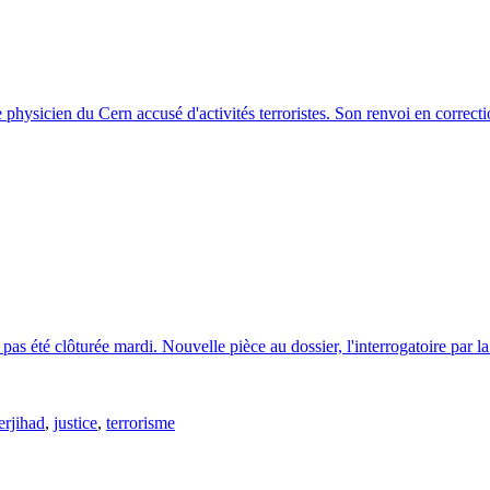
 physicien du Cern accusé d'activités terroristes. Son renvoi en correcti
 pas été clôturée mardi. Nouvelle pièce au dossier, l'interrogatoire par 
erjihad
,
justice
,
terrorisme