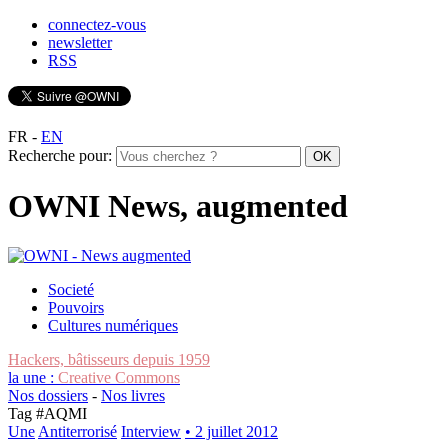
connectez-vous
newsletter
RSS
FR
-
EN
Recherche pour:
OWNI News, augmented
Societé
Pouvoirs
Cultures numériques
Hackers, bâtisseurs depuis 1959
la une :
Creative Commons
Nos dossiers
-
Nos livres
Tag #
AQMI
Une
Antiterrorisé
Interview
• 2 juillet 2012