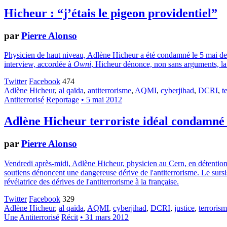
Hicheur : “j’étais le pigeon providentiel”
par
Pierre Alonso
Physicien de haut niveau, Adlène Hicheur a été condamné le 5 mai derni
interview, accordée à
Owni
, Hicheur dénonce, non sans arguments, la
Twitter
Facebook
474
Adlène Hicheur
,
al qaïda
,
antiterrorisme
,
AQMI
,
cyberjihad
,
DCRI
,
t
Antiterrorisé
Reportage
• 5 mai 2012
Adlène Hicheur terroriste idéal condamné 
par
Pierre Alonso
Vendredi après-midi, Adlène Hicheur, physicien au Cern, en détention p
soutiens dénoncent une dangereuse dérive de l'antiterrorisme. Le sursis
révélatrice des dérives de l'antiterrorisme à la française.
Twitter
Facebook
329
Adlène Hicheur
,
al qaïda
,
AQMI
,
cyberjihad
,
DCRI
,
justice
,
terroris
Une
Antiterrorisé
Récit
• 31 mars 2012