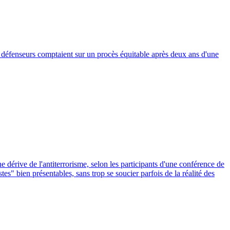
es défenseurs comptaient sur un procès équitable après deux ans d'une
e dérive de l'antiterrorisme, selon les participants d'une conférence de
es" bien présentables, sans trop se soucier parfois de la réalité des