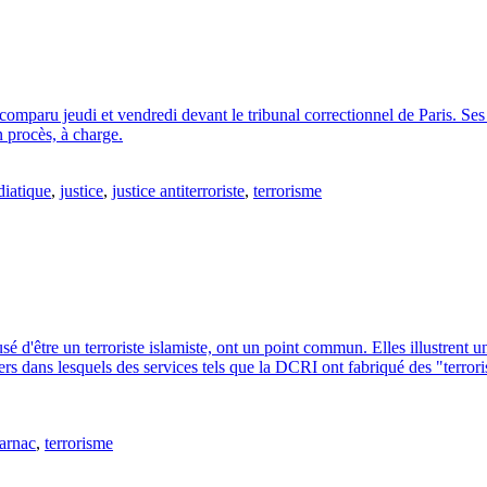
 comparu jeudi et vendredi devant le tribunal correctionnel de Paris. S
n procès, à charge.
diatique
,
justice
,
justice antiterroriste
,
terrorisme
 d'être un terroriste islamiste, ont un point commun. Elles illustrent un
s dans lesquels des services tels que la DCRI ont fabriqué des "terrorist
arnac
,
terrorisme