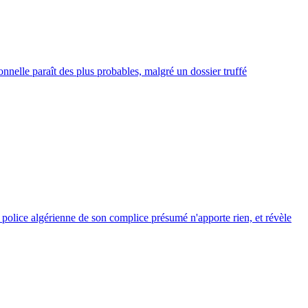
onnelle paraît des plus probables, malgré un dossier truffé
la police algérienne de son complice présumé n'apporte rien, et révèle