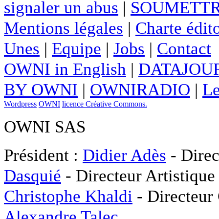
signaler un abus
|
SOUMETTR
Mentions légales
|
Charte édito
Unes
|
Equipe
|
Jobs
|
Contact
OWNI in English
|
DATAJOUR
BY OWNI
|
OWNIRADIO
|
Le
Wordpress
OWNI
licence Créative Commons.
OWNI SAS
Président :
Didier Adès
- Direc
Dasquié
- Directeur Artistique
Christophe Khaldi
- Directeur
Alexandre Talec