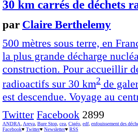
30 km carrés de déchets ra
par
Claire Berthelemy
500 mètres sous terre, en Fran
la plus grande décharge nucléa
construction. Pour accueillir 
2
radioactifs sur 30 km
de galer
est descendue. Voyage au centr
Twitter
Facebook
2899
ANDRA
,
Areva
,
Bure Stop
,
cea
,
Cigéo
,
edf
,
enfouissement des déch
Facebook
♥
Twitter
♥
Newsletter
♥
RSS