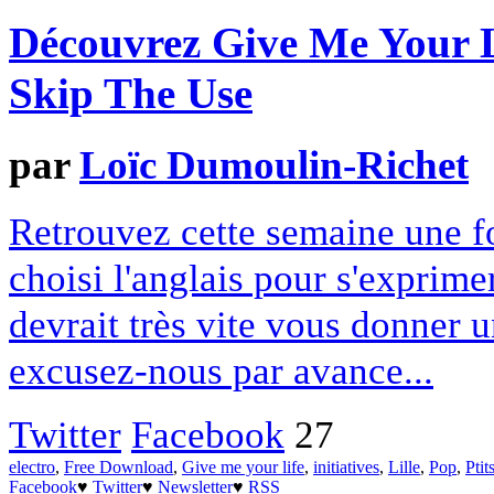
Découvrez Give Me Your Li
Skip The Use
par
Loïc Dumoulin-Richet
Retrouvez cette semaine une fo
choisi l'anglais pour s'exprime
devrait très vite vous donner u
excusez-nous par avance...
Twitter
Facebook
27
electro
,
Free Download
,
Give me your life
,
initiatives
,
Lille
,
Pop
,
Ptit
Facebook
♥
Twitter
♥
Newsletter
♥
RSS