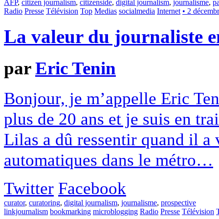
AFP
,
citizen journalism
,
citizenside
,
digital journalism
,
journalisme
,
pa
Radio
Presse
Télévision
Top
Medias
socialmedia
Internet
• 2 décemb
La valeur du journaliste e
par
Eric Tenin
Bonjour, je m’appelle Eric Teni
plus de 20 ans et je suis en tr
Lilas a dû ressentir quand il a 
automatiques dans le métro…
Twitter
Facebook
curator
,
curatoring
,
digital journalism
,
journalisme
,
prospective
linkjournalism
bookmarking
microblogging
Radio
Presse
Télévision