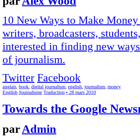
par
Alex Wood
10 New Ways to Make Money in
writers, broadcasters, student
interested in finding new way
of journalism.
Twitter
Facebook
anglais
,
book
,
digital journalism
,
english
,
journalism
,
money
English
Journalisme
Traduction
• 28 mars 2010
Towards the Google Newsr
par
Admin