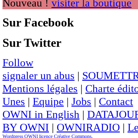
Nouveau !
visiter la boutique
Sur Facebook
Sur Twitter
Follow
signaler un abus
|
SOUMETTR
Mentions légales
|
Charte édito
Unes
|
Equipe
|
Jobs
|
Contact
OWNI in English
|
DATAJOUR
BY OWNI
|
OWNIRADIO
|
Le
Wordpress
OWNI
licence Créative Commons.