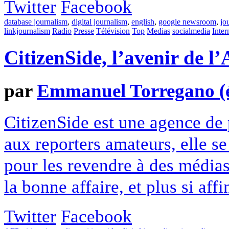
Twitter
Facebook
database journalism
,
digital journalism
,
english
,
google newsroom
,
jo
linkjournalism
Radio
Presse
Télévision
Top
Medias
socialmedia
Inter
CitizenSide, l’avenir de l
par
Emmanuel Torregano (él
CitizenSide est une agence de
aux reporters amateurs, elle s
pour les revendre à des médias.
la bonne affaire, et plus si affi
Twitter
Facebook