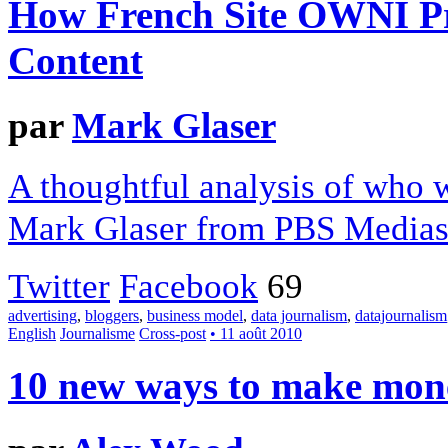
How French Site OWNI Pro
Content
par
Mark Glaser
A thoughtful analysis of who
Mark Glaser from PBS Mediash
Twitter
Facebook
69
advertising
,
bloggers
,
business model
,
data journalism
,
datajournalism
English
Journalisme
Cross-post
• 11 août 2010
10 new ways to make mone