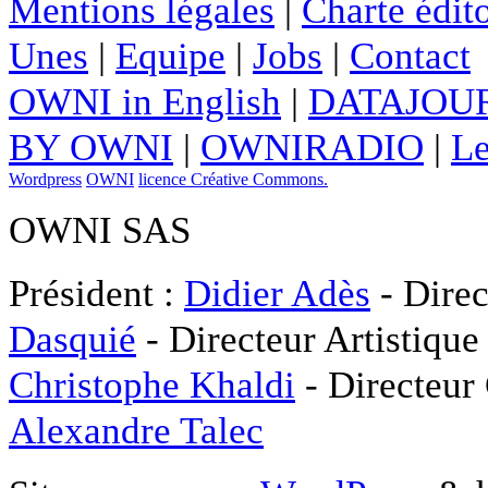
Mentions légales
|
Charte édito
Unes
|
Equipe
|
Jobs
|
Contact
OWNI in English
|
DATAJOUR
BY OWNI
|
OWNIRADIO
|
Le
Wordpress
OWNI
licence Créative Commons.
OWNI SAS
Président :
Didier Adès
- Direc
Dasquié
- Directeur Artistique
Christophe Khaldi
- Directeur
Alexandre Talec