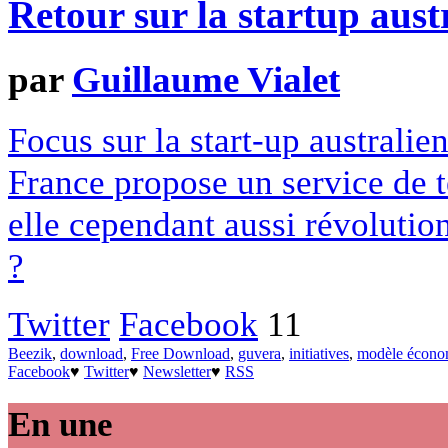
Retour sur la startup aus
par
Guillaume Vialet
Focus sur la start-up austral
France propose un service de t
elle cependant aussi révolutio
?
Twitter
Facebook
11
Beezik
,
download
,
Free Download
,
guvera
,
initiatives
,
modèle écono
Facebook
♥
Twitter
♥
Newsletter
♥
RSS
En une